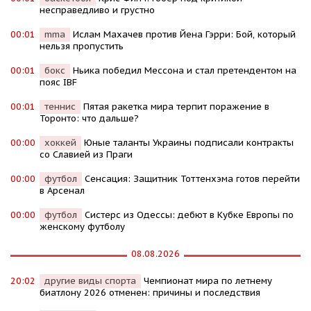
несправедливо и грустно
00:01
mma
Ислам Махачев против Йена Гэрри: Бой, который
нельзя пропустить
00:01
бокс
Ньика победил Мессона и стал претендентом на
пояс IBF
00:01
теннис
Пятая ракетка мира терпит поражение в
Торонто: что дальше?
00:00
хоккей
Юные таланты Украины подписали контракты
со Славией из Праги
00:00
футбол
Сенсация: Защитник Тоттенхэма готов перейти
в Арсенал
00:00
футбол
Систерс из Одессы: дебют в Кубке Европы по
женскому футболу
08.08.2026
20:02
другие виды спорта
Чемпионат мира по летнему
биатлону 2026 отменен: причины и последствия