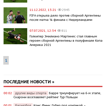
11.12.2022, 15:21
2945
FIFA открыла дело против сборной Аргентины
после матча ¼ финала с Нидерландами
07.07.2021, 12:54
811
Голкипер Эмилиано Мартинес стал главным
героем сборной Аргентины в полуфинале Копа
Америка 2021
1
ПОСЛЕДНИЕ НОВОСТИ »
00:02
другие виды спорта
Барре триумфирует на 6-м этапе,
Скарони возглавляет рейтинг Тур Польши
00:01
баскетбол
Крис Финч: Гобер под критикой –