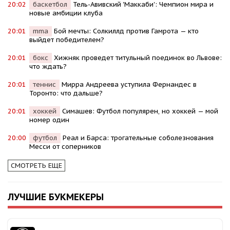
20:02
баскетбол
Тель-Авивский 'Маккаби': Чемпион мира и
новые амбиции клуба
20:01
mma
Бой мечты: Солкиллд против Гамрота — кто
выйдет победителем?
20:01
бокс
Хижняк проведет титульный поединок во Львове:
что ждать?
20:01
теннис
Мирра Андреева уступила Фернандес в
Торонто: что дальше?
20:01
хоккей
Симашев: Футбол популярен, но хоккей — мой
номер один
20:00
футбол
Реал и Барса: трогательные соболезнования
Месси от соперников
СМОТРЕТЬ ЕЩЕ
ЛУЧШИЕ БУКМЕКЕРЫ