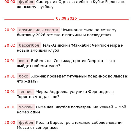
00:00
футбол
Систерс из Одессы: дебют в Кубке Европы по
женскому футболу
08.08.2026
20:02
другие виды спорта
Чемпионат мира по летнему
биатлону 2026 отменен: причины и последствия
20:02
баскетбол
Тель-Авивский 'Маккаби': Чемпион мира и
новые амбиции клуба
20:01
mma
Бой мечты: Солкиллд против Гамрота — кто
выйдет победителем?
20:01
бокс
Хижняк проведет титульный поединок во Львове:
что ждать?
20:01
теннис
Мирра Андреева уступила Фернандес в
Торонто: что дальше?
20:01
хоккей
Симашев: Футбол популярен, но хоккей — мой
номер один
20:00
футбол
Реал и Барса: трогательные соболезнования
Месси от соперников