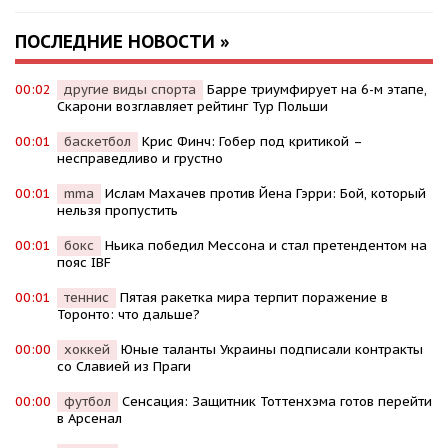
ПОСЛЕДНИЕ НОВОСТИ »
00:02
другие виды спорта
Барре триумфирует на 6-м этапе,
Скарони возглавляет рейтинг Тур Польши
00:01
баскетбол
Крис Финч: Гобер под критикой –
несправедливо и грустно
00:01
mma
Ислам Махачев против Йена Гэрри: Бой, который
нельзя пропустить
00:01
бокс
Ньика победил Мессона и стал претендентом на
пояс IBF
00:01
теннис
Пятая ракетка мира терпит поражение в
Торонто: что дальше?
00:00
хоккей
Юные таланты Украины подписали контракты
со Славией из Праги
00:00
футбол
Сенсация: Защитник Тоттенхэма готов перейти
в Арсенал