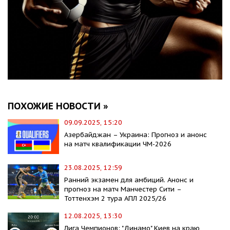
ПОХОЖИЕ НОВОСТИ »
09.09.2025, 15:20
Азербайджан – Украина: Прогноз и анонс
на матч квалификации ЧМ-2026
23.08.2025, 12:59
Ранний экзамен для амбиций. Анонс и
прогноз на матч Манчестер Сити –
Тоттенхэм 2 тура АПЛ 2025/26
12.08.2025, 13:30
Лига Чемпионов: "Динамо" Киев на краю