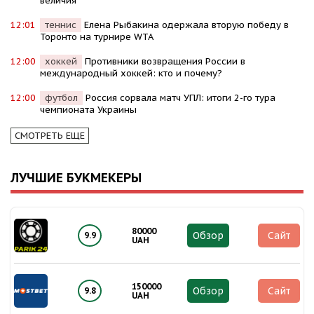
величия
12:01
теннис
Елена Рыбакина одержала вторую победу в
Торонто на турнире WTA
12:00
хоккей
Противники возвращения России в
международный хоккей: кто и почему?
12:00
футбол
Россия сорвала матч УПЛ: итоги 2-го тура
чемпионата Украины
СМОТРЕТЬ ЕЩЕ
ЛУЧШИЕ БУКМЕКЕРЫ
80000
Обзор
Сайт
9.9
UAH
150000
Обзор
Сайт
9.8
UAH