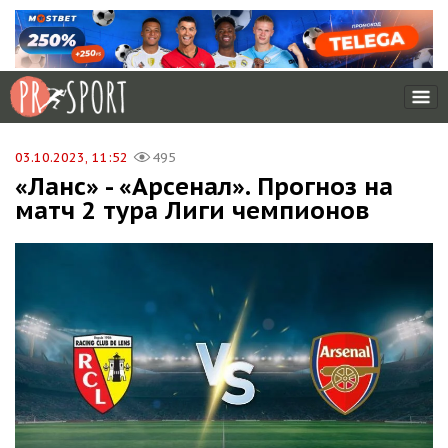
03.10.2023, 11:52
495
«Ланс» - «Арсенал». Прогноз на
матч 2 тура Лиги чемпионов