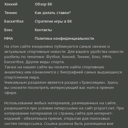
Хоккей
Обзор БК
Теннис
Как делать ставки?
Баскетбол
Стратегии игры в БК
Бокс
Контакты
ММА
Политика конфиденциальности
На этом сайте ежедневно публикуются самые свежие и
актуальные спортивные новости. Для вашего удобства новости
разбиты по тематике: Футбол, Хоккей, Теннис, Бокс, ММА,
Баскетбол, Другие виды спорта.
Также на нашем сайте вы можете найти спортивную
аналитику или ознакомится с биографией самых выдающихся
спортсменов мира.
Уникальным разделом является раздел «Трансляции». Здесь
вы сможете посмотреть интересующий вас матч в прямом
эфире.
Использование любых материалов, размещенных на сайте,
разрешается при условии гиперссылки на cайт prsport.net. При
копировании материалов со страниц сайта для интернет-
изданий - обязательна прямая, открытая для поисковых
систем гиперссылка. Ссылка должна быть размещена вне