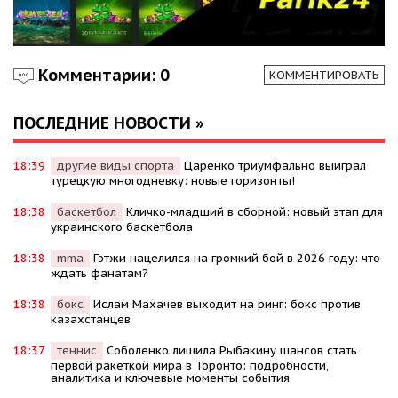
Комментарии: 0
КОММЕНТИРОВАТЬ
ПОСЛЕДНИЕ НОВОСТИ »
18:39
другие виды спорта
Царенко триумфально выиграл
турецкую многодневку: новые горизонты!
18:38
баскетбол
Кличко-младший в сборной: новый этап для
украинского баскетбола
18:38
mma
Гэтжи нацелился на громкий бой в 2026 году: что
ждать фанатам?
18:38
бокс
Ислам Махачев выходит на ринг: бокс против
казахстанцев
18:37
теннис
Соболенко лишила Рыбакину шансов стать
первой ракеткой мира в Торонто: подробности,
аналитика и ключевые моменты события