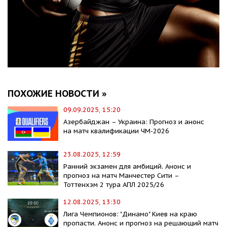
ПОХОЖИЕ НОВОСТИ »
09.09.2025, 15:20
Азербайджан – Украина: Прогноз и анонс
на матч квалификации ЧМ-2026
23.08.2025, 12:59
Ранний экзамен для амбиций. Анонс и
прогноз на матч Манчестер Сити –
Тоттенхэм 2 тура АПЛ 2025/26
12.08.2025, 13:30
Лига Чемпионов: "Динамо" Киев на краю
пропасти. Анонс и прогноз на решающий матч