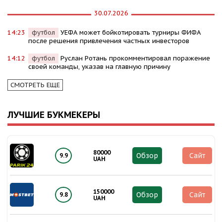
30.07.2026
14:23
футбол
УЕФА может бойкотировать турниры ФИФА
после решения привлечения частных инвесторов
14:12
футбол
Руслан Ротань прокомментировал поражение
своей команды, указав на главную причину
СМОТРЕТЬ ЕЩЕ
ЛУЧШИЕ БУКМЕКЕРЫ
80000
Обзор
Сайт
9.9
UAH
150000
Обзор
Сайт
9.8
UAH