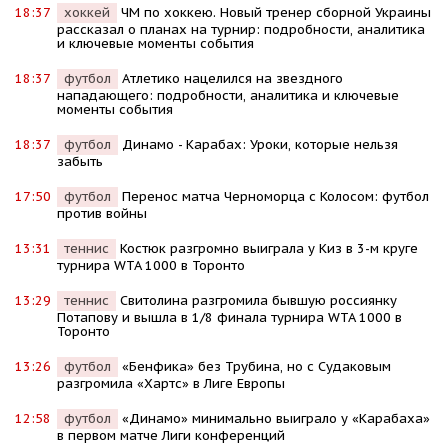
18:37
хоккей
ЧМ по хоккею. Новый тренер сборной Украины
рассказал о планах на турнир: подробности, аналитика
и ключевые моменты события
18:37
футбол
Атлетико нацелился на звездного
нападающего: подробности, аналитика и ключевые
моменты события
18:37
футбол
Динамо - Карабах: Уроки, которые нельзя
забыть
17:50
футбол
Перенос матча Черноморца с Колосом: футбол
против войны
13:31
теннис
Костюк разгромно выиграла у Киз в 3-м круге
турнира WTA 1000 в Торонто
13:29
теннис
Свитолина разгромила бывшую россиянку
Потапову и вышла в 1/8 финала турнира WTA 1000 в
Торонто
13:26
футбол
«Бенфика» без Трубина, но с Судаковым
разгромила «Хартс» в Лиге Европы
12:58
футбол
«Динамо» минимально выиграло у «Карабаха»
в первом матче Лиги конференций