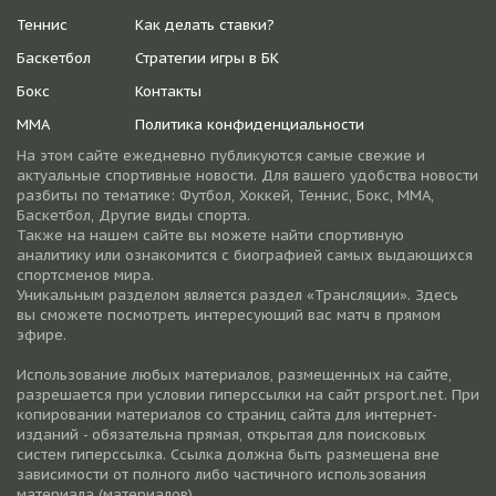
Теннис
Как делать ставки?
Баскетбол
Стратегии игры в БК
Бокс
Контакты
ММА
Политика конфиденциальности
На этом сайте ежедневно публикуются самые свежие и
актуальные спортивные новости. Для вашего удобства новости
разбиты по тематике: Футбол, Хоккей, Теннис, Бокс, ММА,
Баскетбол, Другие виды спорта.
Также на нашем сайте вы можете найти спортивную
аналитику или ознакомится с биографией самых выдающихся
спортсменов мира.
Уникальным разделом является раздел «Трансляции». Здесь
вы сможете посмотреть интересующий вас матч в прямом
эфире.
Использование любых материалов, размещенных на сайте,
разрешается при условии гиперссылки на cайт prsport.net. При
копировании материалов со страниц сайта для интернет-
изданий - обязательна прямая, открытая для поисковых
систем гиперссылка. Ссылка должна быть размещена вне
зависимости от полного либо частичного использования
материала (материалов).