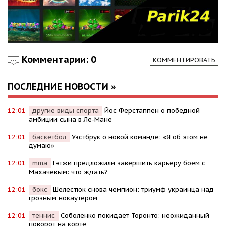
Комментарии: 0
КОММЕНТИРОВАТЬ
ПОСЛЕДНИЕ НОВОСТИ »
12:01
другие виды спорта
Йос Ферстаппен о победной
амбиции сына в Ле-Мане
12:01
баскетбол
Уэстбрук о новой команде: «Я об этом не
думаю»
12:01
mma
Гэтжи предложили завершить карьеру боем с
Махачевым: что ждать?
12:01
бокс
Шелестюк снова чемпион: триумф украинца над
грозным нокаутером
12:01
теннис
Соболенко покидает Торонто: неожиданный
поворот на корте