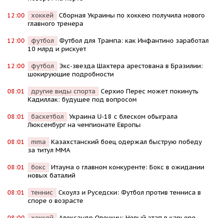
12:00
хоккей
Сборная Украины по хоккею получила нового
главного тренера
12:00
футбол
Футбол для Трампа: как Инфантино заработал
10 млрд и рискует
12:00
футбол
Экс-звезда Шахтера арестована в Бразилии:
шокирующие подробности
08:01
другие виды спорта
Серхио Перес может покинуть
Кадиллак: будущее под вопросом
08:01
баскетбол
Украина U-18 с блеском обыграла
Люксембург на чемпионате Европы
08:01
mma
Казахстанский боец одержал быструю победу
за титул MMA
08:01
бокс
Итаума о главном конкуренте: Бокс в ожидании
новых баталий
08:01
теннис
Скоулз и Руседски: Футбол против тенниса в
споре о возрасте
08:00
хоккей
Александр Овечкин: Новый этап в карьере