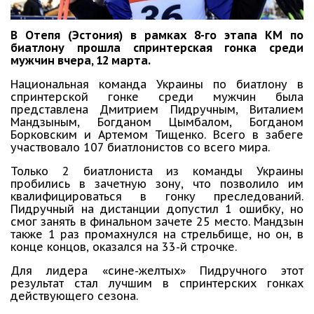
В Отепя (Эстония) в рамках 8-го этапа КМ по
биатлону прошла спринтерская гонка среди
мужчин вчера, 12 марта.
Национальная команда Украины по биатлону в
спринтерской гонке среди мужчин была
представлена Дмитрием Пидручным, Виталием
Мандзыным, Богданом Цымбалом, Богданом
Борковским и Артемом Тищенко. Всего в забеге
участвовало 107 биатлонистов со всего мира.
Только 2 биатлониста из команды Украины
пробились в зачетную зону, что позволило им
квалифицироваться в гонку преследований.
Пидручный на дистанции допустил 1 ошибку, но
смог занять в финальном зачете 25 место. Мандзын
также 1 раз промахнулся на стрельбище, но он, в
конце концов, оказался на 33-й строчке.
Для лидера «сине-желтых» Пидручного этот
результат стал лучшим в спринтерских гонках
действующего сезона.