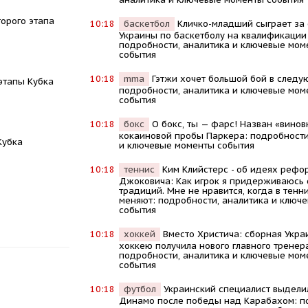
торого этапа
10:18
баскетбол
Кличко-младший сыграет за
Украины по баскетболу на квалификации
подробности, аналитика и ключевые мом
события
10:18
mma
Гэтжи хочет большой бой в следу
этапы Кубка
подробности, аналитика и ключевые мом
события
10:18
бокс
О бокс, ты — фарс! Назван «винов
кокаиновой пробы Паркера: подробности
Кубка
и ключевые моменты события
10:18
теннис
Kим Kлийстерс - об идеях рефо
Джоковича: Kак игрок я придерживаюсь
традиций. Мне не нравится, когда в тенни
меняют: подробности, аналитика и ключ
события
10:18
хоккей
Вместо Христича: сборная Укра
хоккею получила нового главного тренер
подробности, аналитика и ключевые мом
события
10:18
футбол
Украинский специалист выдели
Динамо после победы над Карабахом: п