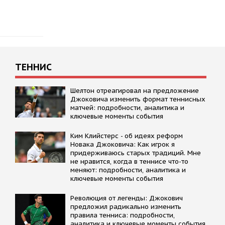
ТЕННИС
Шелтон отреагировал на предложение
Джоковича изменить формат теннисных
матчей: подробности, аналитика и
ключевые моменты события
Kим Kлийстерс - об идеях реформ
Новака Джоковича: Kак игрок я
придерживаюсь старых традиций. Мне
не нравится, когда в теннисе что-то
меняют: подробности, аналитика и
ключевые моменты события
Революция от легенды: Джокович
предложил радикально изменить
правила тенниса: подробности,
аналитика и ключевые моменты события