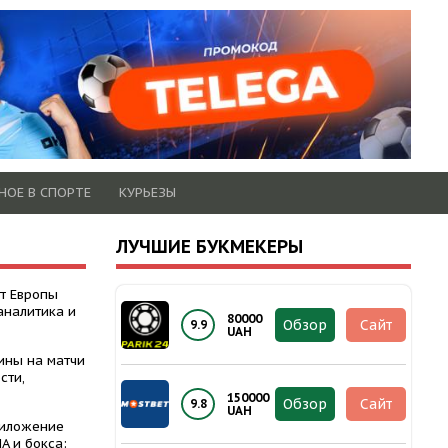
НОЕ В СПОРТЕ
КУРЬЕЗЫ
ЛУЧШИЕ БУКМЕКЕРЫ
т Европы
аналитика и
80000
Обзор
Сайт
9.9
UAH
ины на матчи
сти,
150000
Обзор
Сайт
9.8
UAH
риложение
A и бокса: