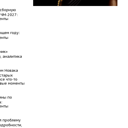
 сборную
 ЧМ-2027:
енты
ющем году:
енты
ник»
, аналитика
рм Новака
 старых
се что-то
евые моменты
ины по
а:
енты
л проблему
одробности,