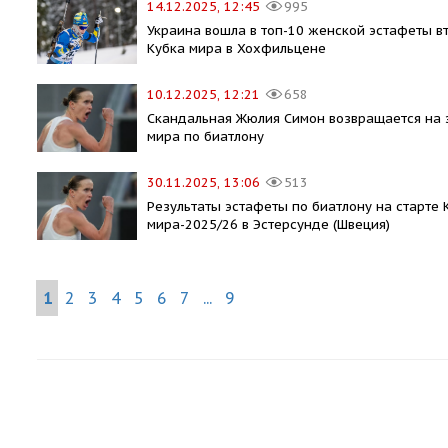
14.12.2025, 12:45
995
Украина вошла в топ-10 женской эстафеты в
Кубка мира в Хохфильцене
10.12.2025, 12:21
658
Скандальная Жюлия Симон возвращается на 
мира по биатлону
30.11.2025, 13:06
513
Результаты эстафеты по биатлону на старте 
мира-2025/26 в Эстерсунде (Швеция)
1
2
3
4
5
6
7
...
9