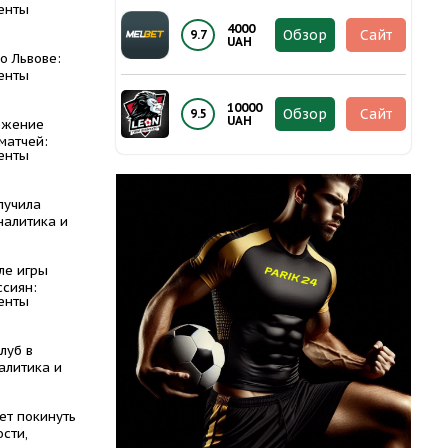
енты
4000
Обзор
Сайт
9.7
UAH
о Львове:
енты
10000
Обзор
Сайт
9.5
UAH
ожение
матчей:
енты
лучила
налитика и
ле игры
ссиян:
енты
луб в
алитика и
ет покинуть
сти,