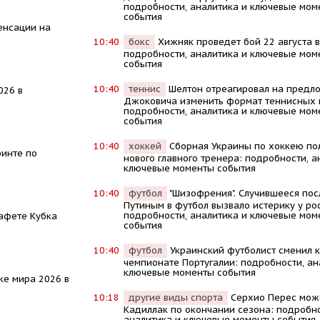
подробности, аналитика и ключевые мом
события
енсации на
10:40
бокс
Хижняк проведет бой 22 августа в
подробности, аналитика и ключевые мом
события
10:40
теннис
Шелтон отреагировал на предл
026 в
Джоковича изменить формат теннисных 
подробности, аналитика и ключевые мом
события
10:40
хоккей
Сборная Украины по хоккею по
ринте по
нового главного тренера: подробности, а
ключевые моменты события
10:40
футбол
"Шизофрения". Случившееся пос
Путиным в футбол вызвало истерику у ро
подробности, аналитика и ключевые мом
афете Кубка
события
10:40
футбол
Украинский футболист сменил к
чемпионате Португалии: подробности, ан
ключевые моменты события
ке мира 2026 в
10:18
другие виды спорта
Серхио Перес мож
Кадиллак по окончании сезона: подробно
аналитика и ключевые моменты события