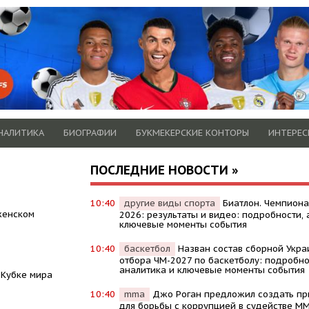
НАЛИТИКА
БИОГРАФИИ
БУКМЕКЕРСКИЕ КОНТОРЫ
ИНТЕРЕС
ПОСЛЕДНИЕ НОВОСТИ »
10:40
другие виды спорта
Биатлон. Чемпиона
женском
2026: результаты и видео: подробности, 
ключевые моменты события
10:40
баскетбол
Назван состав сборной Укра
отбора ЧМ-2027 по баскетболу: подробно
аналитика и ключевые моменты события
 Кубке мира
10:40
mma
Джо Роган предложил создать п
для борьбы с коррупцией в судействе MM