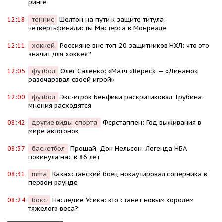
ринге
12:18
теннис
Шелтон на пути к защите титула:
четвертьфиналисты Мастерса в Монреале
12:11
хоккей
Россияне вне топ-20 защитников НХЛ: что это
значит для хоккея?
12:05
футбол
Олег Саленко: «Матч «Верес» — «Динамо»
разочаровал своей игрой»
12:00
футбол
Экс-игрок Бенфики раскритиковал Трубина:
мнения расходятся
08:42
другие виды спорта
Ферстаппен: Год выживания в
мире автогонок
08:37
баскетбол
Прощай, Дон Нельсон: Легенда НБА
покинула нас в 86 лет
08:31
mma
Казахстанский боец нокаутировал соперника в
первом раунде
08:24
бокс
Наследие Усика: кто станет новым королем
тяжелого веса?