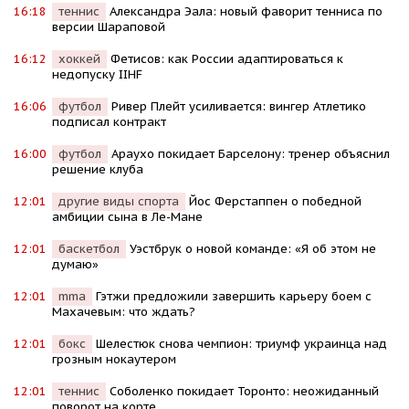
16:18
теннис
Александра Эала: новый фаворит тенниса по
версии Шараповой
16:12
хоккей
Фетисов: как России адаптироваться к
недопуску IIHF
16:06
футбол
Ривер Плейт усиливается: вингер Атлетико
подписал контракт
16:00
футбол
Араухо покидает Барселону: тренер объяснил
решение клуба
12:01
другие виды спорта
Йос Ферстаппен о победной
амбиции сына в Ле-Мане
12:01
баскетбол
Уэстбрук о новой команде: «Я об этом не
думаю»
12:01
mma
Гэтжи предложили завершить карьеру боем с
Махачевым: что ждать?
12:01
бокс
Шелестюк снова чемпион: триумф украинца над
грозным нокаутером
12:01
теннис
Соболенко покидает Торонто: неожиданный
поворот на корте