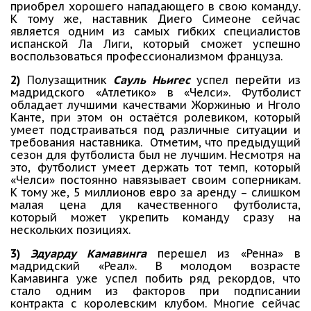
приобрел хорошего нападающего в свою команду.
К тому же, наставник Диего Симеоне сейчас
является одним из самых гибких специалистов
испанской Ла Лиги, который сможет успешно
воспользоваться профессионализмом француза.
2)
Полузащитник
Сауль Ньигес
успел перейти из
мадридского «Атлетико» в «Челси». Футболист
обладает лучшими качествами Жоржинью и Нголо
Канте, при этом он остаётся ролевиком, который
умеет подстраиваться под различные ситуации и
требования наставника. Отметим, что предыдущий
сезон для футболиста был не лучшим. Несмотря на
это, футболист умеет держать тот темп, который
«Челси» постоянно навязывает своим соперникам.
К тому же, 5 миллионов евро за аренду – слишком
малая цена для качественного футболиста,
который может укрепить команду сразу на
нескольких позициях.
3)
Эдуарду Камавинга
перешел из «Ренна» в
мадридский «Реал». В молодом возрасте
Камавинга уже успел побить ряд рекордов, что
стало одним из факторов при подписании
контракта с королевским клубом. Многие сейчас