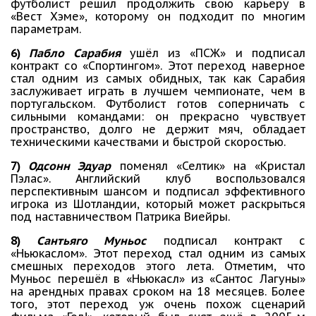
футболист решил продолжить свою карьеру в
«Вест Хэме», которому он подходит по многим
параметрам.
6)
Пабло Сарабия
ушёл из «ПСЖ» и подписал
контракт со «Спортингом». Этот переход наверное
стал одним из самых обидных, так как Сарабия
заслуживает играть в лучшем чемпионате, чем в
португальском. Футболист готов соперничать с
сильными командами: он прекрасно чувствует
пространство, долго не держит мяч, обладает
техническими качествами и быстрой скоростью.
7)
Одсонн Эдуар
поменял «Селтик» на «Кристал
Пэлас». Английский клуб воспользовался
перспективным шансом и подписал эффективного
игрока из Шотландии, который может раскрыться
под наставничеством Патрика Виейры.
8)
Сантьяго Муньос
подписал контракт с
«Ньюкаслом». Этот переход стал одним из самых
смешных переходов этого лета. Отметим, что
Муньос перешёл в «Ньюкасл» из «Сантос Лагуны»
на арендных правах сроком на 18 месяцев. Более
того, этот переход уж очень похож сценарий