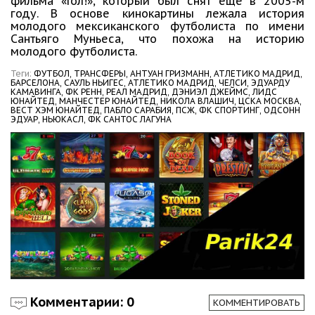
фильма «Гол!», который был снят ещё в 2005-м
году. В основе кинокартины лежала история
молодого мексиканского футболиста по имени
Сантьяго Муньеса, что похожа на историю
молодого футболиста.
Теги:
ФУТБОЛ,
ТРАНСФЕРЫ,
АНТУАН ГРИЗМАНН,
АТЛЕТИКО МАДРИД,
БАРСЕЛОНА,
САУЛЬ НЬИГЕС,
АТЛЕТИКО МАДРИД,
ЧЕЛСИ,
ЭДУАРДУ
КАМАВИНГА,
ФК РЕНН,
РЕАЛ МАДРИД,
ДЭНИЭЛ ДЖЕЙМС,
ЛИДС
ЮНАЙТЕД,
МАНЧЕСТЕР ЮНАЙТЕД,
НИКОЛА ВЛАШИЧ,
ЦСКА МОСКВА,
ВЕСТ ХЭМ ЮНАЙТЕД,
ПАБЛО САРАБИЯ,
ПСЖ,
ФК СПОРТИНГ,
ОДСОНН
ЭДУАР,
НЬЮКАСЛ,
ФК САНТОС ЛАГУНА
Комментарии: 0
КОММЕНТИРОВАТЬ