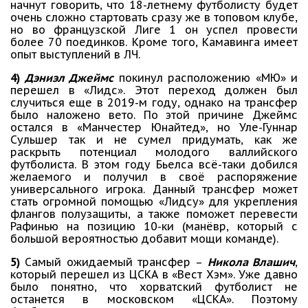
начнут говорить, что 18-летнему футболисту будет
очень сложно стартовать сразу же в топовом клубе,
но во французской Лиге 1 он успел провести
более 70 поединков. Кроме того, Камавинга имеет
опыт выступлений в ЛЧ.
4)
Дэниэл Джеймс
покинул расположению «МЮ» и
перешел в «Лидс». Этот переход должен был
случиться еще в 2019-м году, однако на трансфер
было наложено вето. По этой причине Джеймс
остался в «Манчестер Юнайтед», но Уле-Гуннар
Сульшер так и не сумел придумать, как же
раскрыть потенциал молодого валлийского
футболиста. В этом году Бьелса всё-таки добился
желаемого и получил в своё распоряжение
универсального игрока. Данный трансфер может
стать огромной помощью «Лидсу» для укрепления
флангов полузащиты, а также поможет перевести
Рафинью на позицию 10-ки (манёвр, который с
большой вероятностью добавит мощи команде).
5)
Самый ожидаемый трансфер –
Никола Влашич
,
который перешел из ЦСКА в «Вест Хэм». Уже давно
было понятно, что хорватский футболист не
останется в московском «ЦСКА». Поэтому