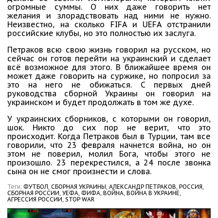
огромные суммы. О них даже говорить нет
желания и злорадствовать над ними не нужно.
Неизвестно, на сколько FIFA и UEFA отстранили
российские клубы, но это полностью их заслуга.
Петраков всю свою жизнь говорил на русском, но
сейчас он готов перейти на украинский и сделает
всё возможное для этого. В ближайшее время он
может даже говорить на суржике, но попросил за
это на него не обижаться. С первых дней
руководства сборной Украины он говорил на
украинском и будет продолжать в том же духе.
У украинских сборников, с которыми он говорил,
шок. Никто до сих пор не верит, что это
происходит. Когда Петраков был в Турции, там все
говорили, что 23 февраля начнется война, но он
этом не поверил, молил Бога, чтобы этого не
произошло. 23 перекрестился, а 24 после звонка
сына он не смог произнести и слова.
Теги:
ФУТБОЛ,
СБОРНАЯ УКРАИНЫ,
АЛЕКСАНДР ПЕТРАКОВ,
РОССИЯ,
СБОРНАЯ РОССИИ,
УЕФА,
ФИФА,
ВОЙНА,
ВОЙНА В УКРАИНЕ,
АГРЕССИЯ РОССИИ,
STOP WAR