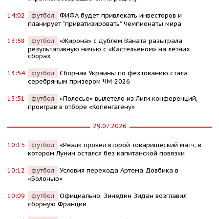
14:02
футбол
ФИФА будет привлекать инвесторов и
планирует “приватизировать” Чемпионаты мира
13:58
футбол
«Жирона» с дублем Ваната разыграла
результативную ничью с «Кастельеном» на летних
сборах
13:54
футбол
Сборная Украины по фехтованию стала
серебряным призером ЧМ-2026
13:51
футбол
«Полесье» вылетело из Лиги конференций,
проиграв в отборе «Копенгагену»
29.07.2026
10:15
футбол
«Реал» провел второй товарищеский матч, в
котором Лунин остался без капитанской повязки
10:12
футбол
Условия перехода Артема Довбика в
«Болонью»
10:09
футбол
Официально. Зинедин Зидан возглавил
сборную Франции