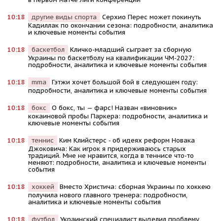
10:18
другие виды спорта
Серхио Перес может покинуть
Кадиллак по окончании сезона: подробности, аналитика
и ключевые моменты события
10:18
баскетбол
Кличко-младший сыграет за сборную
Украины по баскетболу на квалификации ЧМ-2027:
подробности, аналитика и ключевые моменты события
10:18
mma
Гэтжи хочет большой бой в следующем году:
подробности, аналитика и ключевые моменты события
10:18
бокс
О бокс, ты — фарс! Назван «виновник»
кокаиновой пробы Паркера: подробности, аналитика и
ключевые моменты события
10:18
теннис
Kим Kлийстерс - об идеях реформ Новака
Джоковича: Kак игрок я придерживаюсь старых
традиций. Мне не нравится, когда в теннисе что-то
меняют: подробности, аналитика и ключевые моменты
события
10:18
хоккей
Вместо Христича: сборная Украины по хоккею
получила нового главного тренера: подробности,
аналитика и ключевые моменты события
10:18
футбол
Украинский специалист выделил проблему