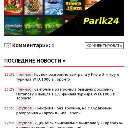
Комментарии: 1
КОММЕНТИРОВАТЬ
ПОСЛЕДНИЕ НОВОСТИ »
13:31
теннис
Костюк разгромно выиграла у Киз в 3-м круге
турнира WTA 1000 в Торонто
13:29
теннис
Свитолина разгромила бывшую россиянку
Потапову и вышла в 1/8 финала турнира WTA 1000 в
Торонто
13:26
футбол
«Бенфика» без Трубина, но с Судаковым
разгромила «Хартс» в Лиге Европы
12:58
футбол
«Динамо» минимально выиграло у «Карабаха»
в первом матче Лиги конференций