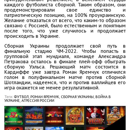
каждого футболиста сборной. Таким образом, они
продемонстрировали свое единство и
патриотическую позицию, на 100% проукраинскую.
Желание отказаться от всего, что каким-то образом
связано с Россией, было естественным и понятным
после того, что уже случилось и продолжает
происходить в Украине.
Сборная Украины продолжает свой путь в
финальную стадию ЧМ-2022. Чтобы попасть в
групповой этап мундиаля, команде Александра
Петракова осталось в финале плей-офф обыграть
сборную Уэльса. Решающий матч состоится в
Кардиффе уже завтра. Роман Яремчук отличился
голом в полуфинальном матче против сборной
Шотландии, надеемся, что и против валлийцев его
игра окажется не менее результативной.
Теги:
ФУТБОЛ,
РОМАН ЯРЕМЧУК,
СБОРНАЯ УКРАИНЫ,
ВОЙНА В
УКРАИНЕ,
АГРЕССИЯ РОССИИ