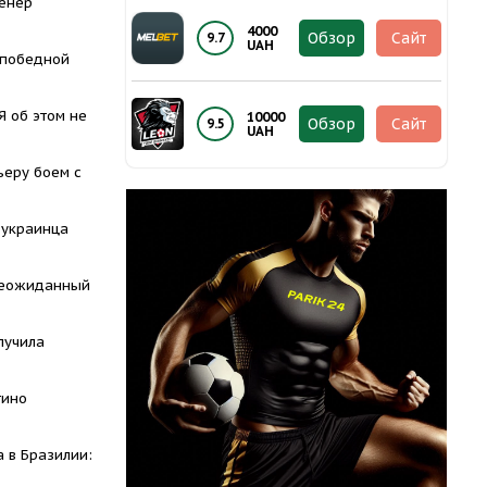
ренер
4000
Обзор
Сайт
9.7
UAH
 победной
Я об этом не
10000
Обзор
Сайт
9.5
UAH
ьеру боем с
 украинца
неожиданный
лучила
тино
 в Бразилии: