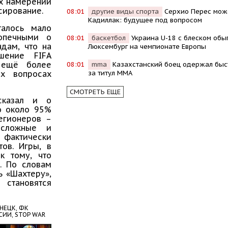
их намерений
сирование.
08:01
другие виды спорта
Серхио Перес мож
Кадиллак: будущее под вопросом
талось мало
опечными о
08:01
баскетбол
Украина U-18 с блеском обы
дам, что на
Люксембург на чемпионате Европы
шение FIFA
 ещё более
08:01
mma
Казахстанский боец одержал быс
за титул MMA
х вопросах
СМОТРЕТЬ ЕЩЕ
ссказал и о
о около 95%
легионеров –
 сложные и
 фактически
тов. Игры, в
к тому, что
. По словам
ь «Шахтеру»,
становятся
НЕЦК,
ФК
СИИ,
STOP WAR