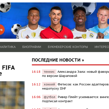
НАЛИТИКА
БИОГРАФИИ
БУКМЕКЕРСКИЕ КОНТОРЫ
ИНТЕРЕС
ПОСЛЕДНИЕ НОВОСТИ »
 FIFA
е
16:18
теннис
Александра Эала: новый фавор
по версии Шараповой
16:12
хоккей
Фетисов: как России адаптиров
недопуску IIHF
16:06
футбол
Ривер Плейт усиливается: винге
подписал контракт