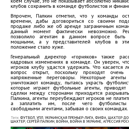
коем случае, это не показывает абсолютно никак
клубов сохранить в команде футболистов и финан
Впрочем, Палкин отметил, что у команды ос
времени, дабы договориться со своими под
продаже либо же об аренде заграничным коман
данный момент фактически невозможно. Ре
позволило агентам в данном вопросе быть
мощными, а у представителей клубов в эти
положение стало хуже.
Генеральный директор «горняков» также ра
кадровых изменениях в команде. Он уверен, чт
игроков клубу удастся удержать. Что касается 
вопрос открыт, поскольку проходят очень
напряженные переговоры. Некоторые агенты
уничтожают команду, пытаясь украсть футболис
которые играют футбольные агенты, приводят 
сделки между сторонами приходится разрывать
Палкина, агенты переубеждают игроков не платит
а заплатить им, после чего футболисты 
свободными агентами, забывая о своих командах.
Теги:
ФУТБОЛ,
УПЛ,
УКРАИНСКАЯ ПРЕМЬЕР-ЛИГА,
ФИФА,
ШАХТЕР ДО
ШАХТЕР,
СЕРГЕЙ ПАЛКИН,
ВОЙНА,
ВОЙНА В УКРАИНЕ,
АГРЕССИЯ РОС