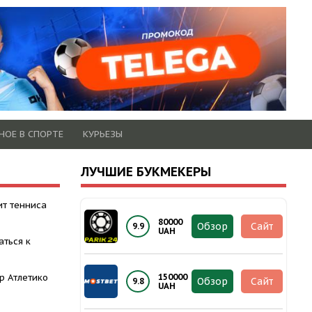
НОЕ В СПОРТЕ
КУРЬЕЗЫ
ЛУЧШИЕ БУКМЕКЕРЫ
ит тенниса
80000
Обзор
Сайт
9.9
UAH
аться к
р Атлетико
150000
Обзор
Сайт
9.8
UAH