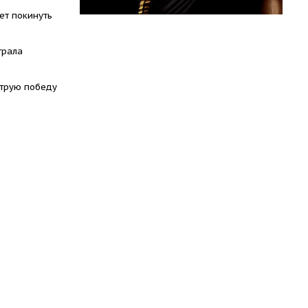
ет покинуть
грала
трую победу