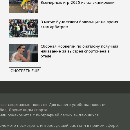
Всемирных игр-2025 из-за экипировки
В матче Бундеслиги болельщик на время
стал арбитром
Сборная Норвегии по биатлону получила
наказание за выстрел спортсмена в
отеле
СМОТРЕТЬ ЕЩЕ
ные спортивные новости. Для вашего удобства новости
тбол, Другие виды спорта.
 или ознакомится с биографией самых выдающихся
 сможете посмотреть интересующий вас матч в прямом эфире.