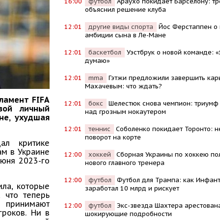
16:00
футбол
Араухо покидает Барселону: т
объяснил решение клуба
12:01
другие виды спорта
Йос Ферстаппен о
амбиции сына в Ле-Мане
12:01
баскетбол
Уэстбрук о новой команде: «
думаю»
12:01
mma
Гэтжи предложили завершить кар
Махачевым: что ждать?
гламент FIFA
12:01
бокс
Шелестюк снова чемпион: триумф
вой личный
над грозным нокаутером
не, ухудшая
12:01
теннис
Соболенко покидает Торонто: 
поворот на корте
дал критике
ам в Украине
12:00
хоккей
Сборная Украины по хоккею по
июня 2023-го
нового главного тренера
12:00
футбол
Футбол для Трампа: как Инфан
ила, которые
заработал 10 млрд и рискует
, что теперь
принимают
12:00
футбол
Экс-звезда Шахтера арестована
гроков. Ни в
шокирующие подробности