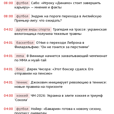
08:00
футбол
Сабо: «Игроку «Динамо» стоит завершить
карьеру» — мнения и факты
08:00
футбол
Эндрик на пороге перехода в Английскую
Премьер-лигу: что ожидать?
04:02
другие виды спорта
Трагедия на трассе: украинская
велогонщица получила тяжелые травмы
04:01
баскетбол
О'Нил о переходе Леброна в
Филадельфию: "Он не гонится за перстнями"
04:01
mma
В Виннице начнется захватывающий чемпионат
по ММА и муай-тай
04:01
бокс
Дерек Чисора: «Этот боксер сдался. Его
отправили на пенсию»
04:01
теннис
Джокович инициирует революцию в теннисе:
новые правила на горизонте
04:00
хоккей
ЧМ-2026: Украина в элите хоккея и триумф
'Сокола'
04:00
футбол
Нойер: «Бавария» готова к новому сезону,
прогресс очевиден