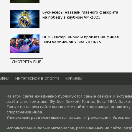
Букмекеры назвали главного фаворита
на победу в клубном ЧМ-2025
ПСЖ - Интер. Анонс и прогноз на финал
Лиги чемпионов УЕФА 2024/25
СМОТРЕТЬ ЕЩЕ
АФИИ
ИНТЕРЕСНОЕ В СПОРТЕ
КУРЬЕЗЫ
На этом сайте ежедневно публикуются самые свежие и актуаль
разбиты по тематике: Футбол, Хоккей, Теннис, Бокс, ММА, Баске
Также на нашем сайте вы можете найти спортивную аналитику
спортсменов мира.
Уникальным разделом является раздел «Трансляции». Здесь вы
Использование любых материалов, размещенных на сайте, разре