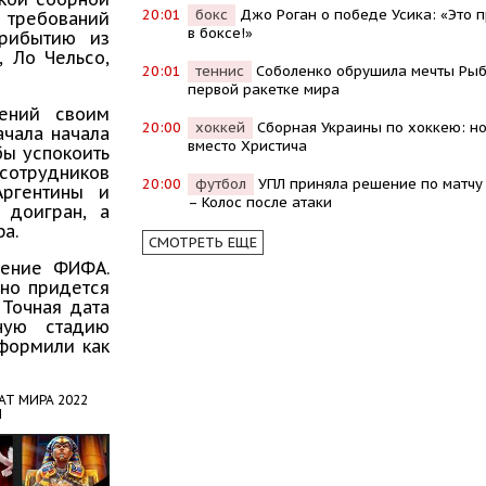
20:01
бокс
Джо Роган о победе Усика: «Это 
 требований
в боксе!»
прибытию из
, Ло Чельсо,
20:01
теннис
Соболенко обрушила мечты Рыб
первой ракетке мира
нений своим
20:00
хоккей
Сборная Украины по хоккею: н
ачала начала
вместо Христича
бы успокоить
трудников
20:00
футбол
УПЛ приняла решение по матчу
Аргентины и
– Колос после атаки
 доигран, а
а.
СМОТРЕТЬ ЕЩЕ
шение ФИФА.
вно придется
 Точная дата
ную стадию
формили как
АТ МИРА 2022
Ы