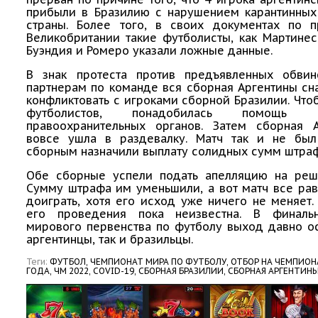
прибыли в Бразилию с нарушением карантинных
страны. Более того, в своих документах по 
Великобритании такие футболисты, как Мартинес
Буэндия и Ромеро указали ложные данные.
В знак протеста против предъявленных обви
партнерам по команде вся сборная Аргентины сн
конфликтовать с игроками сборной Бразилии. Что
футболистов, понадобилась помощь со
правоохранительных органов. Затем сборная 
вовсе ушла в раздевалку. Матч так и не был
сборным назначили выплату солидных сумм штраф
Обе сборные успели подать апелляцию на ре
Сумму штрафа им уменьшили, а вот матч все ра
доиграть, хотя его исход уже ничего не меняет.
его проведения пока неизвестна. В финаль
мирового первенства по футболу выход давно о
аргентинцы, так и бразильцы.
Теги:
ФУТБОЛ,
ЧЕМПИОНАТ МИРА ПО ФУТБОЛУ,
ОТБОР НА ЧЕМПИОН
ГОДА,
ЧМ 2022,
COVID-19,
СБОРНАЯ БРАЗИЛИИ,
СБОРНАЯ АРГЕНТИН