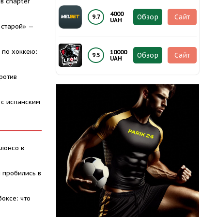
в chapter
4000
Обзор
Сайт
9.7
UAH
 старой» —
 по хоккею:
10000
Обзор
Сайт
9.5
UAH
ротив
 с испанским
Алонсо в
 пробились в
оксе: что