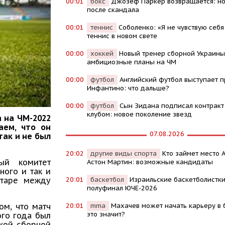
00:01
бокс
Джозеф Паркер возвращается: но
после скандала
00:01
теннис
Соболенко: «Я не чувствую себя
теннис в новом свете
00:00
хоккей
Новый тренер сборной Украины
амбициозные планы на ЧМ
00:00
футбол
Английский футбол выступает п
Инфантино: что дальше?
00:00
футбол
Сын Зидана подписал контракт
клубом: новое поколение звезд
 на ЧМ-2022
аем, что он
07.08.2026
так и не был
20:02
другие виды спорта
Кто займет место 
ый комитет
Астон Мартин: возможные кандидаты
ного и так и
20:01
баскетбол
Израильские баскетболистки
атаре между
полуфинал ЮЧЕ-2026
20:01
mma
Махачев может начать карьеру в б
ом, что матч
это значит?
ого года был
ской сборной