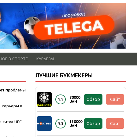
НОЕ В СПОРТЕ
КУРЬЕЗЫ
ЛУЧШИЕ БУКМЕКЕРЫ
ает проблемы
80000
Обзор
Сайт
9.9
UAH
п карьеры в
а титул UFC
150000
Обзор
Сайт
9.8
UAH