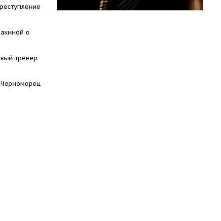
преступление
акиной о
овый тренер
 Черноморец