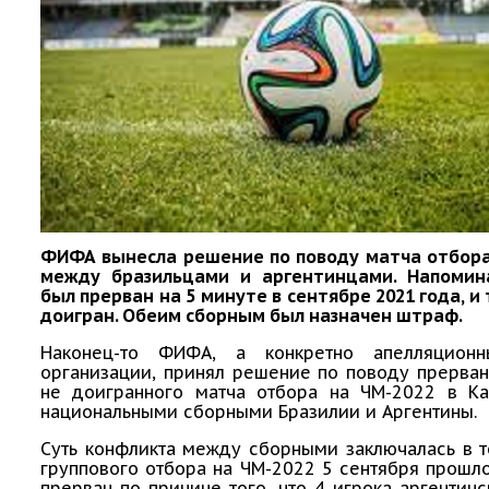
ФИФА вынесла решение по поводу матча отбора
между бразильцами и аргентинцами. Напомин
был прерван на 5 минуте в сентябре 2021 года, и 
доигран. Обеим сборным был назначен штраф.
Наконец-то ФИФА, а конкретно апелляционн
организации, принял решение по поводу прерван
не доигранного матча отбора на ЧМ-2022 в К
национальными сборными Бразилии и Аргентины.
Суть конфликта между сборными заключалась в т
группового отбора на ЧМ-2022 5 сентября прошл
прерван по причине того, что 4 игрока аргентин