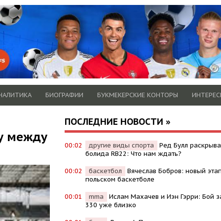
НАЛИТИКА
БИОГРАФИИ
БУКМЕКЕРСКИЕ КОНТОРЫ
ИНТЕРЕС
ПОСЛЕДНИЕ НОВОСТИ »
у между
00:02
другие виды спорта
Ред Булл раскрыв
болида RB22: Что нам ждать?
00:02
баскетбол
Вячеслав Бобров: новый эта
польском баскетболе
00:01
mma
Ислам Махачев и Иэн Гэрри: Бой з
330 уже близко