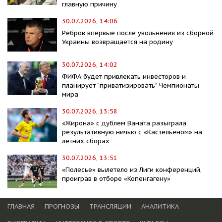
главную причину
30.07.2026, 14:06
Ребров впервые после увольнения из сборной
Украины возвращается на родину
30.07.2026, 14:02
ФИФА будет привлекать инвесторов и
планирует “приватизировать” Чемпионаты
мира
30.07.2026, 13:58
«Жирона» с дублем Ваната разыграла
результативную ничью с «Кастельеном» на
летних сборах
30.07.2026, 13:51
«Полесье» вылетело из Лиги конференций,
проиграв в отборе «Копенгагену»
ГЛАВНАЯ
ПРОГНОЗЫ
ТРАНСЛЯЦИИ
АНАЛИТИКА