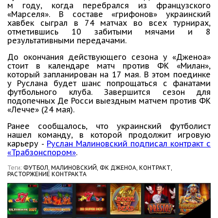
м году, когда перебрался из французского
«Марселя». В составе «грифонов» украинский
хавбек сыграл в 74 матчах во всех турнирах,
отметившись 10 забитыми мячами и 8
результативными передачами.
До окончания действующего сезона у «Дженоа»
стоит в календаре матч против ФК «Милан»,
который запланирован на 17 мая. В этом поединке
у Руслана будет шанс попрощаться с фанатами
футбольного клуба. Завершится сезон для
подопечных Де Росси выездным матчем против ФК
«Лечче» (24 мая).
Ранее сообщалось, что украинский футболист
нашел команду, в которой продолжит игровую
карьеру -
Руслан Малиновский подписал контракт с
«Трабзонспором»
.
Теги:
ФУТБОЛ,
МАЛИНОВСКИЙ,
ФК ДЖЕНОА,
КОНТРАКТ,
РАСТОРЖЕНИЕ КОНТРАКТА