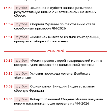
13:58
футбол
«Жирона» с дублем Ваната разыграла
результативную ничью с «Кастельеном» на летних
сборах
13:54
футбол
Сборная Украины по фехтованию стала
серебряным призером ЧМ-2026
13:51
футбол
«Полесье» вылетело из Лиги конференций,
проиграв в отборе «Копенгагену»
29.07.2026
10:15
футбол
«Реал» провел второй товарищеский матч, в
котором Лунин остался без капитанской повязки
10:12
футбол
Условия перехода Артема Довбика в
«Болонью»
10:09
футбол
Официально. Зинедин Зидан возглавил
сборную Франции
10:06
футбол
Роберто Манчини! Сборная Италии получила
нового наставника после провала на ЧМ-2026