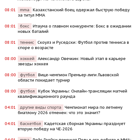
08:01
mma
Казахстанский боец одержал быструю победу
за титул MMA
08:01
бокс
Итаума о главном конкуренте: Бокс в ожидании
новых баталий
08:01
теннис
Скоулз и Руседски: Футбол против тенниса в
споре о возрасте
08:00
хоккей
Александр Овечкин: Новый этап в карьере
звезды хоккея
08:00
футбол
Вице-чемпион Премьер-лиги Львовской
области покидает турнир
08:00
футбол
Кубок Украины: Онлайн-трансляции матчей
квалификационного раунда
04:01
другие виды спорта
Чемпионат мира по летнему
биатлону 2026 отменен: что это значит?
04:01
баскетбол
Кадетская сборная Украины празднует
вторую победу на ЧЕ-2026
04:01
mma
Ройс Грейси поможет Полу в его дебюте в MMA: