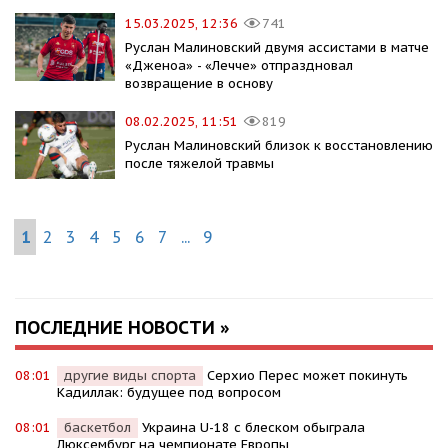
15.03.2025, 12:36
741
Руслан Малиновский двумя ассистами в матче
«Дженоа» - «Лечче» отпраздновал
возвращение в основу
08.02.2025, 11:51
819
Руслан Малиновский близок к восстановлению
после тяжелой травмы
1
2
3
4
5
6
7
...
9
ПОСЛЕДНИЕ НОВОСТИ »
08:01
другие виды спорта
Серхио Перес может покинуть
Кадиллак: будущее под вопросом
08:01
баскетбол
Украина U-18 с блеском обыграла
Люксембург на чемпионате Европы