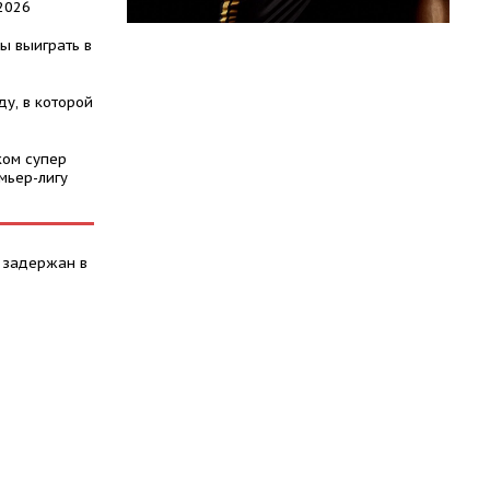
2026
ы выиграть в
у, в которой
ком супер
мьер-лигу
 задержан в