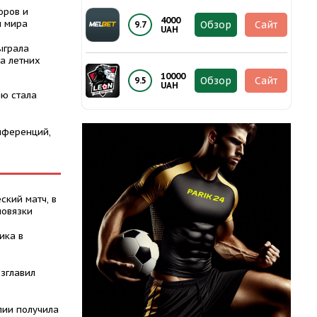
оров и
4000
ы мира
Обзор
Сайт
9.7
UAH
ыграла
а летних
10000
Обзор
Сайт
9.5
UAH
ю стала
нференций,
ский матч, в
повязки
ика в
зглавил
лии получила