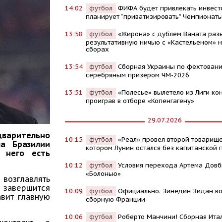
14:02
футбол
ФИФА будет привлекать инвест
планирует “приватизировать” Чемпионат
13:58
футбол
«Жирона» с дублем Ваната раз
результативную ничью с «Кастельеном» н
сборах
13:54
футбол
Сборная Украины по фехтовани
серебряным призером ЧМ-2026
13:51
футбол
«Полесье» вылетело из Лиги ко
проиграв в отборе «Копенгагену»
29.07.2026
дварительно
10:15
футбол
«Реал» провел второй товарище
а Бразилии
котором Лунин остался без капитанской 
у него есть
10:12
футбол
Условия перехода Артема Довб
«Болонью»
возглавлять
 завершится
10:09
футбол
Официально. Зинедин Зидан во
авит главную
сборную Франции
10:06
футбол
Роберто Манчини! Сборная Ита