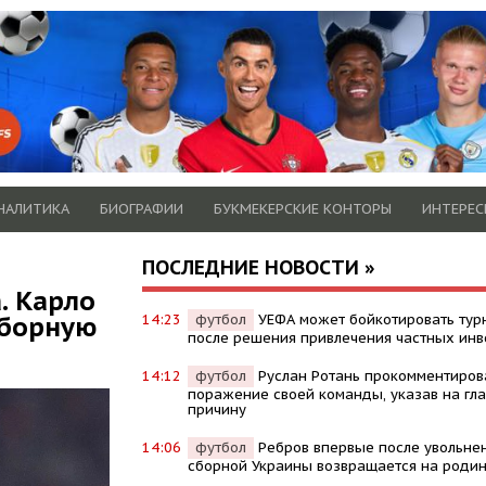
НАЛИТИКА
БИОГРАФИИ
БУКМЕКЕРСКИЕ КОНТОРЫ
ИНТЕРЕС
ПОСЛЕДНИЕ НОВОСТИ »
. Карло
сборную
14:23
футбол
УЕФА может бойкотировать ту
после решения привлечения частных инв
14:12
футбол
Руслан Ротань прокомментиров
поражение своей команды, указав на гл
причину
14:06
футбол
Ребров впервые после увольне
сборной Украины возвращается на роди