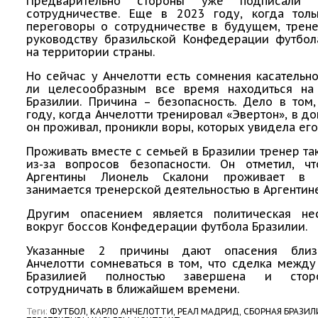
Предварительно стороны уже подписали 
сотрудничестве. Еще в 2023 году, когда толь
переговоры о сотрудничестве в будущем, трен
руководству бразильской Конфедерации футбол
на территории страны.
Но сейчас у Анчелотти есть сомнения касательно
ли целесообразным все время находиться на
Бразилии. Причина – безопасность. Дело в том
году, когда Анчелотти тренировал «Эвертон», в до
он проживал, проникли воры, которых увидела его
Проживать вместе с семьей в Бразилии тренер та
из-за вопросов безопасности. Он отметил, чт
Аргентины Лионель Скалони проживает в
занимается тренерской деятельностью в Аргентине
Другим опасением является политическая нес
вокруг боссов Конфедерации футбола Бразилии.
Указанные 2 причины дают опасения близ
Анчелотти сомневаться в том, что сделка межд
Бразилией полностью завершена и стор
сотрудничать в ближайшем времени.
Теги:
ФУТБОЛ,
КАРЛО АНЧЕЛОТТИ,
РЕАЛ МАДРИД,
СБОРНАЯ БРАЗИЛ