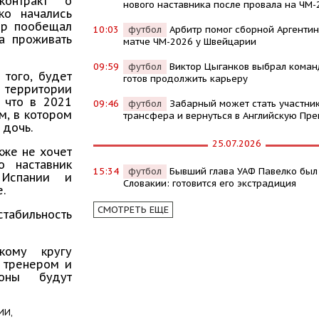
контракт о
нового наставника после провала на ЧМ-
ко начались
ер пообещал
10:03
футбол
Арбитр помог сборной Аргентин
а проживать
матче ЧМ-2026 у Швейцарии
09:59
футбол
Виктор Цыганков выбрал команд
 того, будет
готов продолжить карьеру
 территории
, что в 2021
09:46
футбол
Забарный может стать участни
м, в котором
трансфера и вернуться в Английскую Пре
 дочь.
25.07.2026
кже не хочет
о наставник
15:34
футбол
Бывший глава УАФ Павелко был
 Испании и
Словакии: готовится его экстрадиция
.
СМОТРЕТЬ ЕЩЕ
табильность
кому кругу
у тренером и
оны будут
ИИ,