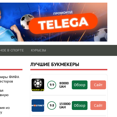
НОЕ В СПОРТЕ
КУРЬЕЗЫ
ЛУЧШИЕ БУКМЕКЕРЫ
рниры ФИФА
есторов
80000
Обзор
Сайт
9.9
UAH
ал
авную
150000
Обзор
Сайт
9.8
UAH
ния из
ну