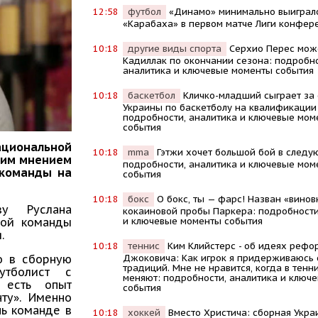
12:58
футбол
«Динамо» минимально выиграл
«Карабаха» в первом матче Лиги конфер
10:18
другие виды спорта
Серхио Перес мож
Кадиллак по окончании сезона: подробно
аналитика и ключевые моменты события
10:18
баскетбол
Кличко-младший сыграет за
Украины по баскетболу на квалификации
подробности, аналитика и ключевые мом
события
ациональной
10:18
mma
Гэтжи хочет большой бой в следу
оим мнением
подробности, аналитика и ключевые мом
 команды на
события
10:18
бокс
О бокс, ты — фарс! Назван «винов
у Руслана
кокаиновой пробы Паркера: подробности
и ключевые моменты события
ной команды
.
10:18
теннис
Kим Kлийстерс - об идеях рефо
Джоковича: Kак игрок я придерживаюсь
о в сборную
традиций. Мне не нравится, когда в тенни
утболист с
меняют: подробности, аналитика и ключ
 есть опыт
события
ту». Именно
чь команде в
10:18
хоккей
Вместо Христича: сборная Укра