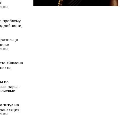
а:
енты
л проблему
одробности,
бразильца
цели:
енты
юта Жаклена
ности,
ы по
ные пары -
ключевые
а титул на
трансляция:
енты