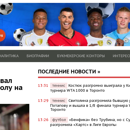
НАЛИТИКА
БИОГРАФИИ
БУКМЕКЕРСКИЕ КОНТОРЫ
ИНТЕРЕС
ПОСЛЕДНИЕ НОВОСТИ »
вал
олу на
13:31
теннис
Костюк разгромно выиграла у Ки
турнира WTA 1000 в Торонто
13:29
теннис
Свитолина разгромила бывшую 
Потапову и вышла в 1/8 финала турнира 
Торонто
13:26
футбол
«Бенфика» без Трубина, но с 
разгромила «Хартс» в Лиге Европы