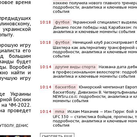
гровое время
хоккею получила нового главного тренер
подробности, аналитика и ключевые мом
события
 предыдущих
10:18
футбол
Украинский специалист выдели
линовскому,
Динамо после победы над Карабахом: п
 украинской
аналитика и ключевые моменты события
опыту.
10:18
футбол
Немецкий клуб рассматривает 
хорошую игру
Шахтера как альтернативу трансферной 
циалиста его
подробности, аналитика и ключевые мом
од большим
события
манды будет
нды. Воробей
10:14
другие виды спорта
Названа дата деб
в профессиональном велоспорте: подроб
жно найти и
аналитика и ключевые моменты события
 лучшую игру
10:14
баскетбол
Юниорский чемпионат Европ
баскетболу. Дивизион В. Четвертьфиналь
де Украины
NEWSru.co.il: подробности, аналитика и 
орной Боснии
моменты события
 на ЧМ-2022.
ина проведет
10:14
mma
Ислам Махачев — Иэн Гэрри: бой з
UFC 330 — статистика бойцов, прогнозы, 
подробности, аналитика и ключевые мом
события
УТБОЛУ,
ДЕНИС
СМОТРЕТЬ ЕЩЕ