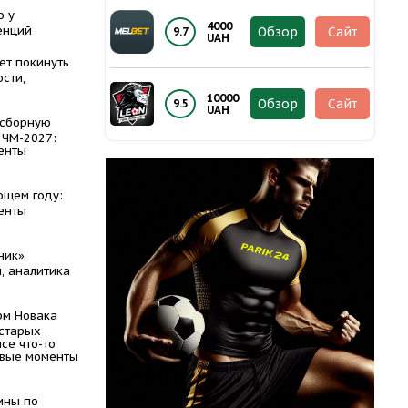
о у
4000
енций
Обзор
Сайт
9.7
UAH
ет покинуть
сти,
10000
Обзор
Сайт
9.5
UAH
 сборную
 ЧМ-2027:
енты
ющем году:
енты
ник»
, аналитика
рм Новака
 старых
се что-то
евые моменты
ины по