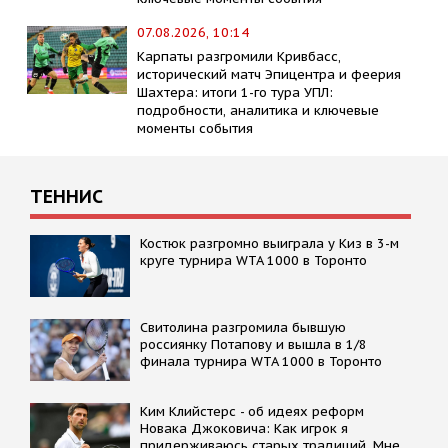
07.08.2026, 10:14
Карпаты разгромили Кривбасс,
исторический матч Эпицентра и феерия
Шахтера: итоги 1-го тура УПЛ:
подробности, аналитика и ключевые
моменты события
ТЕННИС
Костюк разгромно выиграла у Киз в 3-м
круге турнира WTA 1000 в Торонто
Свитолина разгромила бывшую
россиянку Потапову и вышла в 1/8
финала турнира WTA 1000 в Торонто
Kим Kлийстерс - об идеях реформ
Новака Джоковича: Kак игрок я
придерживаюсь старых традиций. Мне