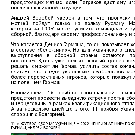
предстоящих матчах, если Петраков даст ему и
после конфликтной ситуации.
Андрей Воробей уверен в том, что пропуски
матчей пойдут только на пользу Руслану Ма
который на 100% может усилить командную игру
сборной, благодаря своему профессионализму и 
Что касается Дениса Гармаша, то он показывает 
в составе «бело-синих». Но для украинского спе
выступления в сборной страны остаются п
вопросом. Здесь уже только главный тренер ко
решать, сможет ли Гармаш усилить состав кома
считает, что среди украинских футболистов мо
более перспективных игроков, которые покажут
на поле, чем Гармаш.
Напоминаем, 16 ноября национальной коман
предстоит провести выездную встречу против сб
и Герцеговины в рамках квалификационного этапа
А за несколько дней до этого, 11 ноября Укра
спарринг с Болгарией.
Теги:
ФУТБОЛ,
СБОРНАЯ УКРАИНЫ,
ЧМ 2022,
ЧЕМПИОНАТ МИРА ПО Ф
ГАРМАШ,
АНДРЕЙ ВОРОБЕЙ