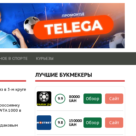
НОЕ В СПОРТЕ
КУРЬЕЗЫ
ЛУЧШИЕ БУКМЕКЕРЫ
з в 3-м круге
80000
Обзор
Сайт
9.9
UAH
россиянку
WTA 1000 в
150000
Обзор
Сайт
9.8
UAH
Судаковым