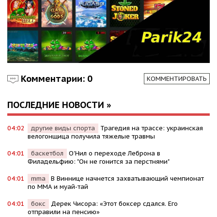
Комментарии: 0
КОММЕНТИРОВАТЬ
ПОСЛЕДНИЕ НОВОСТИ »
04:02
другие виды спорта
Трагедия на трассе: украинская
велогонщица получила тяжелые травмы
04:01
баскетбол
О'Нил о переходе Леброна в
Филадельфию: "Он не гонится за перстнями"
04:01
mma
В Виннице начнется захватывающий чемпионат
по ММА и муай-тай
04:01
бокс
Дерек Чисора: «Этот боксер сдался. Его
отправили на пенсию»