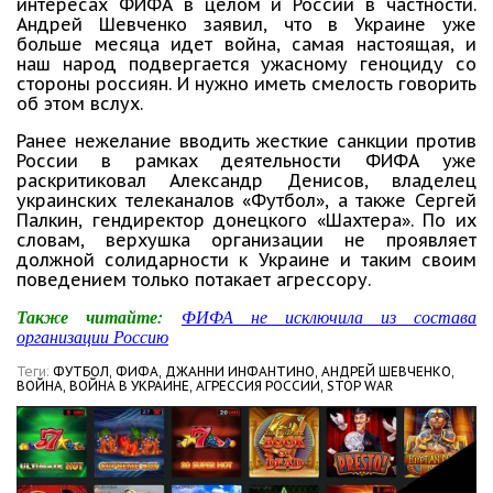
интересах ФИФА в целом и России в частности.
Андрей Шевченко заявил, что в Украине уже
больше месяца идет война, самая настоящая, и
наш народ подвергается ужасному геноциду со
стороны россиян. И нужно иметь смелость говорить
об этом вслух.
Ранее нежелание вводить жесткие санкции против
России в рамках деятельности ФИФА уже
раскритиковал Александр Денисов, владелец
украинских телеканалов «Футбол», а также Сергей
Палкин, гендиректор донецкого «Шахтера». По их
словам, верхушка организации не проявляет
должной солидарности к Украине и таким своим
поведением только потакает агрессору.
Также читайте:
ФИФА не исключила из состава
организации Россию
Теги:
ФУТБОЛ,
ФИФА,
ДЖАННИ ИНФАНТИНО,
АНДРЕЙ ШЕВЧЕНКО,
ВОЙНА,
ВОЙНА В УКРАИНЕ,
АГРЕССИЯ РОССИИ,
STOP WAR