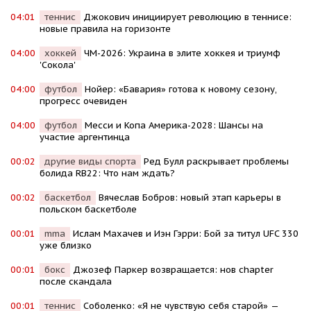
04:01
теннис
Джокович инициирует революцию в теннисе:
новые правила на горизонте
04:00
хоккей
ЧМ-2026: Украина в элите хоккея и триумф
'Сокола'
04:00
футбол
Нойер: «Бавария» готова к новому сезону,
прогресс очевиден
04:00
футбол
Месси и Копа Америка-2028: Шансы на
участие аргентинца
00:02
другие виды спорта
Ред Булл раскрывает проблемы
болида RB22: Что нам ждать?
00:02
баскетбол
Вячеслав Бобров: новый этап карьеры в
польском баскетболе
00:01
mma
Ислам Махачев и Иэн Гэрри: Бой за титул UFC 330
уже близко
00:01
бокс
Джозеф Паркер возвращается: нов chapter
после скандала
00:01
теннис
Соболенко: «Я не чувствую себя старой» —