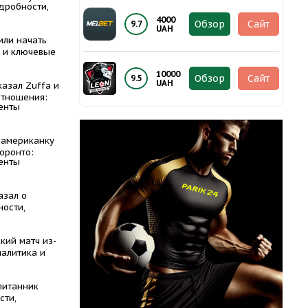
дробности,
4000
Обзор
Сайт
9.7
UAH
или начать
а и ключевые
10000
Обзор
Сайт
9.5
UAH
азал Zuffa и
отношения:
енты
 американку
Торонто:
енты
азал о
ности,
кий матч из-
налитика и
питанник
сти,