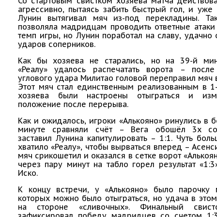
Со стартовым свистком хозяева матча действов
агрессивно, пытаясь забить быстрый гол, и уже
Лунин вытягивал мяч из-под перекладины. Та
позволяла мадридцам проводить ответные атаки
темп игры, но Лунин поработал на славу, удачно 
ударов соперников.
Как бы хозяева не старались, но на 39-й ми
«Реалу» удалось распечатать ворота – посл
углового удара Милитао головой переправил мяч в 
Этот мяч стал единственным реализованным в 1
хозяева были настроены отыграться и изм
положение после перерыва.
Как и ожидалось, игроки «Алькояно» ринулись в б
минуте сравняли счёт – Вега обошёл 3х со
заставил Лунина капитулировать – 1:1. Чуть бол
хватило «Реалу», чтобы вырваться вперед – Асенс
мяч срикошетил и оказался в сетке ворот «Алькоян
через пару минут на табло горел результат «1:3
Иско.
К концу встречи, у «Алькояно» было парочку 
которых можно было отыграться, но удача в это
на стороне «сливочных». Финальный свист
зафиксировал победу мадридцев со счетом 1: