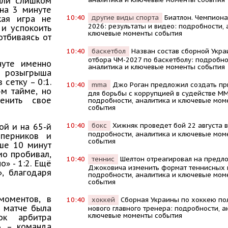
али слишком
 на 3 минуте
10:40
другие виды спорта
Биатлон. Чемпиона
кая игра не
2026: результаты и видео: подробности, 
 и успокоить
ключевые моменты события
отбиваясь от
10:40
баскетбол
Назван состав сборной Укра
отбора ЧМ-2027 по баскетболу: подробно
нуте именно
аналитика и ключевые моменты события
е розыгрыша
сетку – 0:1.
10:40
mma
Джо Роган предложил создать п
-м тайме, но
для борьбы с коррупцией в судействе MM
енить свое
подробности, аналитика и ключевые мом
события
10:40
бокс
Хижняк проведет бой 22 августа в
ой и на 65-й
подробности, аналитика и ключевые мом
перников и
события
ьше 10 минут
ио пробивал,
10:40
теннис
Шелтон отреагировал на предл
о» - 1:2. Ещё
Джоковича изменить формат теннисных 
», благодаря
подробности, аналитика и ключевые мом
события
моментов, в
10:40
хоккей
Сборная Украины по хоккею по
м матче была
нового главного тренера: подробности, а
ключевые моменты события
ок арбитра
3 – команда