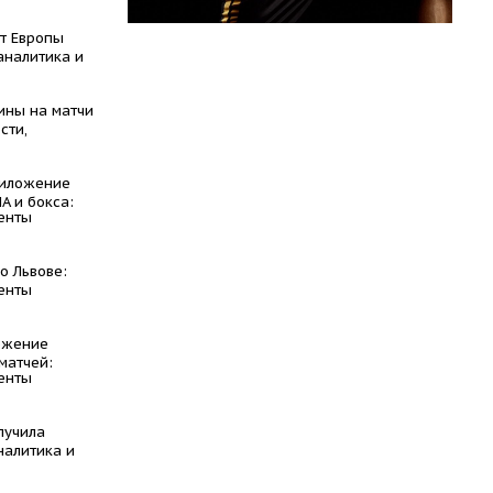
т Европы
аналитика и
ины на матчи
сти,
риложение
A и бокса:
енты
о Львове:
енты
ожение
матчей:
енты
лучила
налитика и