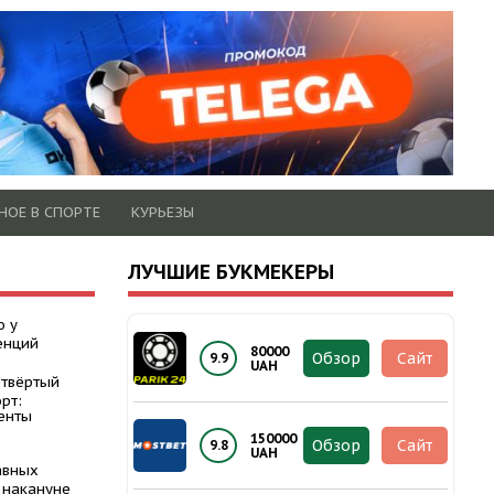
НОЕ В СПОРТЕ
КУРЬЕЗЫ
ЛУЧШИЕ БУКМЕКЕРЫ
о у
енций
80000
Обзор
Сайт
9.9
UAH
етвёртый
рт:
енты
150000
Обзор
Сайт
9.8
UAH
авных
 накануне