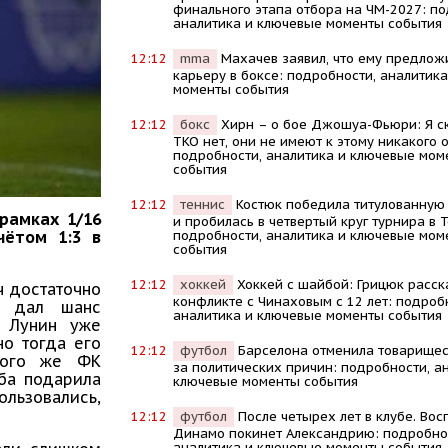
финального этапа отбора на ЧМ-2027: по
аналитика и ключевые моменты события
12:12
mma
Махачев заявил, что ему предлож
карьеру в боксе: подробности, аналитик
моменты события
12:12
бокс
Хирн – о бое Джошуа-Фьюри: Я ск
TKO нет, они не имеют к этому никакого 
подробности, аналитика и ключевые мом
события
12:12
теннис
Костюк победила титулованную
рамках 1/16
и пробилась в четвертый круг турнира в 
подробности, аналитика и ключевые мом
чётом 1:3 в
события
12:12
хоккей
Хоккей с шайбой: Грицюк расск
ч достаточно
конфликте с Чинаховым с 12 лет: подроб
т дал шанс
аналитика и ключевые моменты события
, Лунин уже
но тогда его
12:12
футбол
Барселона отменила товарищес
того же ФК
за политических причин: подробности, а
ьба подарила
ключевые моменты события
льзовались,
12:12
футбол
После четырех лет в клубе. Вос
Динамо покинет Александрию: подробно
аналитика и ключевые моменты события