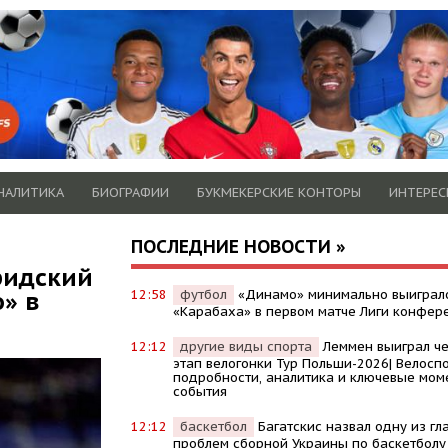
НАЛИТИКА
БИОГРАФИИ
БУКМЕКЕРСКИЕ КОНТОРЫ
ИНТЕРЕС
ПОСЛЕДНИЕ НОВОСТИ »
ридский
» в
12:58
футбол
«Динамо» минимально выиграл
«Карабаха» в первом матче Лиги конфер
12:12
другие виды спорта
Леммен выиграл ч
этап велогонки Тур Польши-2026| Велоспо
подробности, аналитика и ключевые мом
события
12:12
баскетбол
Багатскис назвал одну из гл
проблем сборной Украины по баскетболу