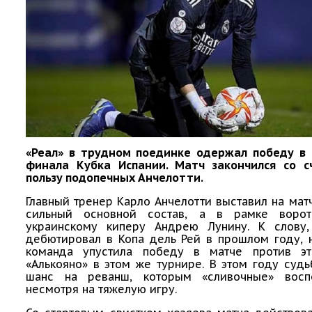
«Реал» в трудном поединке одержал победу в 
финала Кубка Испании. Матч закончился со с
пользу подопечных Анчелотти.
Главный тренер Карло Анчелотти выставил на мат
сильный основной состав, а в рамке воро
украинскому киперу Андрею Лунину. К слову
дебютировал в Копа дель Рей в прошлом году, 
команда упустила победу в матче против э
«Алькояно» в этом же турнире. В этом году суд
шанс на реванш, которым «сливочные» воспо
несмотря на тяжелую игру.