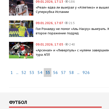
09.01.2026, 17:13
186
«Реал» едва ли выиграл у «Атлетико» и выше
Суперкубка Испании
09.01.2026, 17:07
215
Гол Роналду не помог «Аль-Насру» выиграть.
второе поражение подряд
09.01.2026, 17:05
240
«Арсенал» и «Ливерпуль» с нулями завершили
тура АПЛ
1
...
52
53
54
55
56
57
58
...
926
ФУТБОЛ