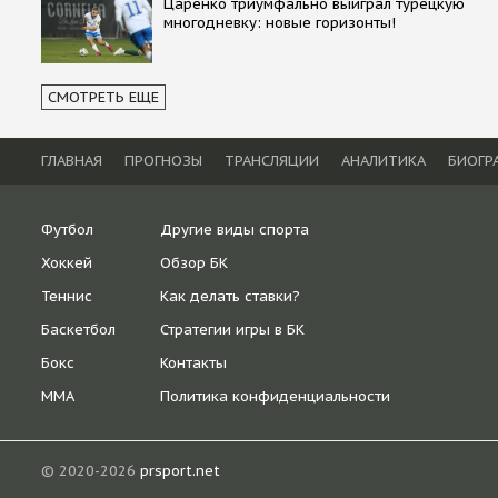
Царенко триумфально выиграл турецкую
многодневку: новые горизонты!
СМОТРЕТЬ ЕЩЕ
ГЛАВНАЯ
ПРОГНОЗЫ
ТРАНСЛЯЦИИ
АНАЛИТИКА
БИОГР
Футбол
Другие виды спорта
Хоккей
Обзор БК
Теннис
Как делать ставки?
Баскетбол
Стратегии игры в БК
Бокс
Контакты
ММА
Политика конфиденциальности
© 2020-2026
prsport.net