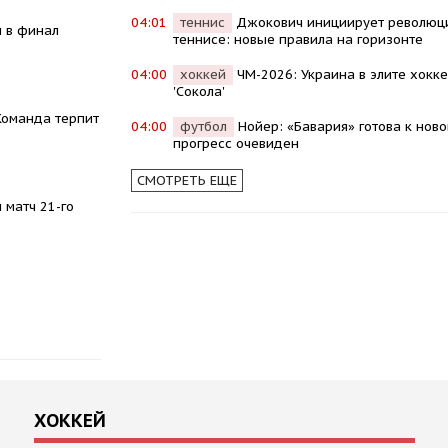
04:01
теннис
Джокович инициирует революц
л в финал
теннисе: новые правила на горизонте
04:00
хоккей
ЧМ-2026: Украина в элите хокк
'Сокола'
 Команда терпит
04:00
футбол
Нойер: «Бавария» готова к ново
прогресс очевиден
СМОТРЕТЬ ЕЩЕ
 матч 21-го
ХОККЕЙ