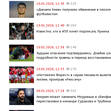
10.01.2026, 12:43
228
«Динамо Киев» получило обвинение в плохо
футболистом
10.01.2026, 12:40
289
Известно, кто в АПЛ хочет подписать Лунина
10.01.2026, 12:38
249
Худшие опасения подтвердились: Довбик уз
подробности травмы и период восстановлен
10.01.2026, 12:33
270
«Ноттингем Форест» в серии пенальти вылете
Англии, проиграв «Рексэму»
09.01.2026, 17:28
305
Аморим может заменить Моуринью в «Бенфике
перестановки в команде Судакова и Трубина