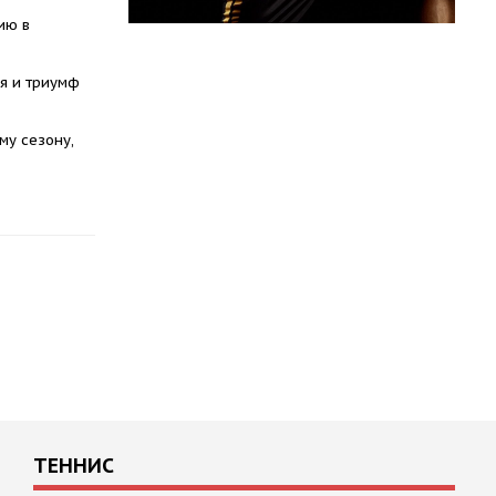
ию в
ея и триумф
му сезону,
ТЕННИС