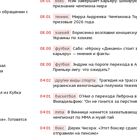
08:01
бокс
Усик завершает карьеру: шокиру
признание чемпиона мира
м обращении с
08:01
теннис
Мирра Андреева: Чемпионка То
призовые 2026 года
08:00
хоккей
Борисенко возглавил юношеск
Украины по хоккею
08:00
футбол
Сабо: «Игроку «Динамо» стоит 
карьеру» — мнения и факты
08:00
футбол
Эндрик на пороге перехода в 
нал
Премьер-лигу: что ожидать?
ия
04:02
другие виды спорта
Трагедия на трасс
украинская велогонщица получила тяжел
л из Кубка
04:01
баскетбол
О'Нил о переходе Леброна в
Филадельфию: "Он не гонится за перстня
04:01
mma
В Виннице начнется захватывающ
чемпионат по ММА и муай-тай
». Готовятся
04:01
бокс
Дерек Чисора: «Этот боксер сдалс
отправили на пенсию»