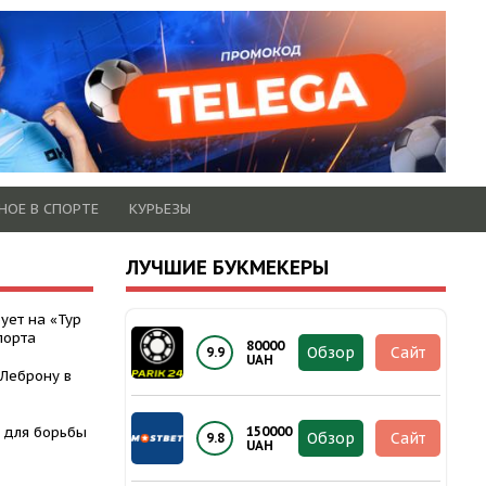
НОЕ В СПОРТЕ
КУРЬЕЗЫ
ЛУЧШИЕ БУКМЕКЕРЫ
ует на «Тур
порта
80000
Обзор
Сайт
9.9
UAH
 Леброну в
 для борьбы
150000
Обзор
Сайт
9.8
UAH