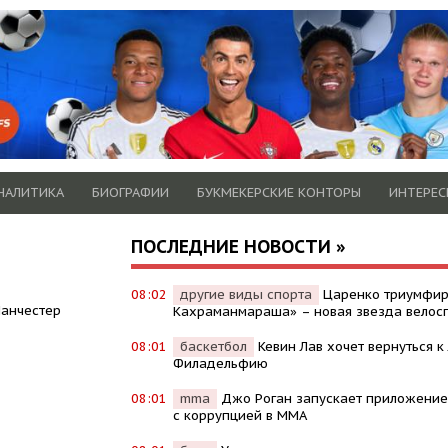
НАЛИТИКА
БИОГРАФИИ
БУКМЕКЕРСКИЕ КОНТОРЫ
ИНТЕРЕС
ПОСЛЕДНИЕ НОВОСТИ »
08:02
другие виды спорта
Царенко триумфир
Манчестер
Кахраманмараша» – новая звезда велос
08:01
баскетбол
Кевин Лав хочет вернуться к
Филадельфию
08:01
mma
Джо Роган запускает приложение
с коррупцией в MMA