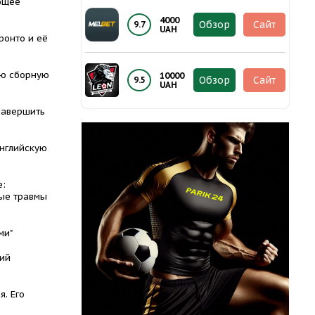
ющее
4000
Обзор
Сайт
9.7
UAH
ронто и её
ую сборную
10000
Обзор
Сайт
9.5
UAH
завершить
Английскую
е:
ые травмы
ми"
ий
я. Его