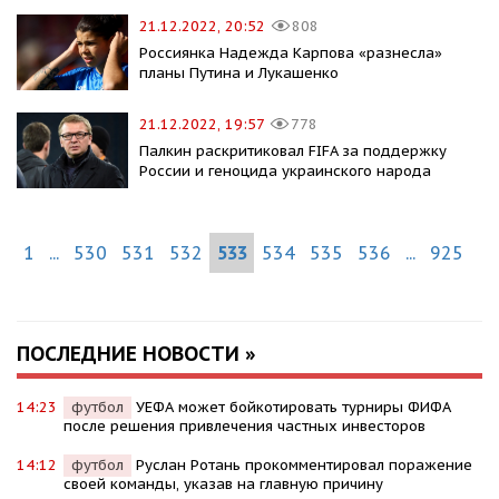
21.12.2022, 20:52
808
Россиянка Надежда Карпова «разнесла»
планы Путина и Лукашенко
21.12.2022, 19:57
778
Палкин раскритиковал FIFA за поддержку
России и геноцида украинского народа
1
...
530
531
532
533
534
535
536
...
925
ПОСЛЕДНИЕ НОВОСТИ »
14:23
футбол
УЕФА может бойкотировать турниры ФИФА
после решения привлечения частных инвесторов
14:12
футбол
Руслан Ротань прокомментировал поражение
своей команды, указав на главную причину