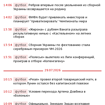
14:06
футбол
Ребров впервые после увольнения из сборной
Украины возвращается на родину
14:02
футбол
ФИФА будет привлекать инвесторов и
планирует “приватизировать” Чемпионаты мира
13:58
футбол
«Жирона» с дублем Ваната разыграла
результативную ничью с «Кастельеном» на летних
сборах
13:54
футбол
Сборная Украины по фехтованию стала
серебряным призером ЧМ-2026
13:51
футбол
«Полесье» вылетело из Лиги конференций,
проиграв в отборе «Копенгагену»
29.07.2026
10:15
футбол
«Реал» провел второй товарищеский матч, в
котором Лунин остался без капитанской повязки
10:12
футбол
Условия перехода Артема Довбика в
«Болонью»
10:09
футбол
Официально. Зинедин Зидан возглавил