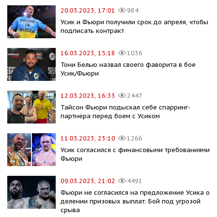
20.03.2023, 17:01
984
Усик и Фьюри получили срок до апреля, чтобы
подписать контракт
16.03.2023, 15:18
1036
Тони Белью назвал своего фаворита в бое
Усик/Фьюри
12.03.2023, 16:33
2447
Тайсон Фьюри подыскал себе спарринг-
партнера перед боем с Усиком
11.03.2023, 23:10
1266
Усик согласился с финансовыми требованиями
Фьюри
09.03.2023, 21:02
4491
Фьюри не согласился на предложение Усика о
делении призовых выплат. Бой под угрозой
срыва