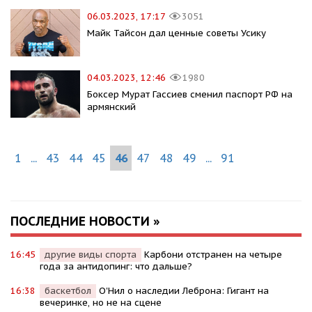
06.03.2023, 17:17
3051
Майк Тайсон дал ценные советы Усику
04.03.2023, 12:46
1980
Боксер Мурат Гассиев сменил паспорт РФ на
армянский
1
...
43
44
45
46
47
48
49
...
91
ПОСЛЕДНИЕ НОВОСТИ »
16:45
другие виды спорта
Карбони отстранен на четыре
года за антидопинг: что дальше?
16:38
баскетбол
О'Нил о наследии Леброна: Гигант на
вечеринке, но не на сцене