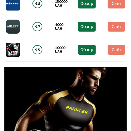
150000
Обзор
Сайт
9.8
UAH
4000
Обзор
Сайт
9.7
UAH
10000
Обзор
Сайт
9.5
UAH