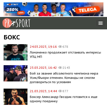
БОКС
24.03.2023, 19:16
678
Ломаченко продолжает отстаивать интересы
УПЦ МП
23.03.2023, 16:42
2143
Бой за звание абсолютного чемпиона мира
Усик/Фьюри отменен. Команды не смогли
договориться по условиям
21.03.2023, 14:44
877
Боксер Александр Гвоздик готовится к еще
одному поединку