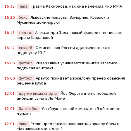
16:32
mma
Травма Рахмонова: как она изменила мир ММА
16:25
бокс
Львовские нокауты: Заморило, Козелок и
Муслимов доминируют
16:18
теннис
Александра Эала: новый фаворит тенниса по
версии Шараповой
16:12
хоккей
Фетисов: как России адаптироваться к
недопуску IIHF
16:06
футбол
Ривер Плейт усиливается: вингер Атлетико
подписал контракт
16:00
футбол
Араухо покидает Барселону: тренер объяснил
решение клуба
12:01
другие виды спорта
Йос Ферстаппен о победной
амбиции сына в Ле-Мане
12:01
баскетбол
Уэстбрук о новой команде: «Я об этом не
думаю»
12:01
mma
Гэтжи предложили завершить карьеру боем с
Махачевым: что ждать?