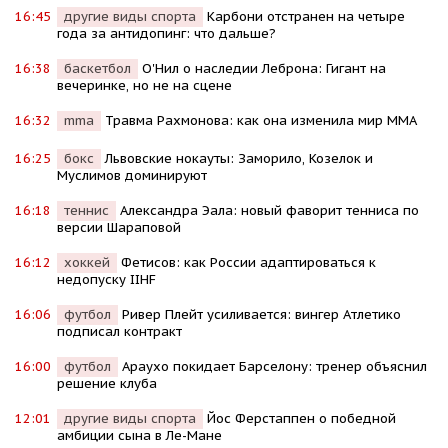
16:45
другие виды спорта
Карбони отстранен на четыре
года за антидопинг: что дальше?
16:38
баскетбол
О'Нил о наследии Леброна: Гигант на
вечеринке, но не на сцене
16:32
mma
Травма Рахмонова: как она изменила мир ММА
16:25
бокс
Львовские нокауты: Заморило, Козелок и
Муслимов доминируют
16:18
теннис
Александра Эала: новый фаворит тенниса по
версии Шараповой
16:12
хоккей
Фетисов: как России адаптироваться к
недопуску IIHF
16:06
футбол
Ривер Плейт усиливается: вингер Атлетико
подписал контракт
16:00
футбол
Араухо покидает Барселону: тренер объяснил
решение клуба
12:01
другие виды спорта
Йос Ферстаппен о победной
амбиции сына в Ле-Мане