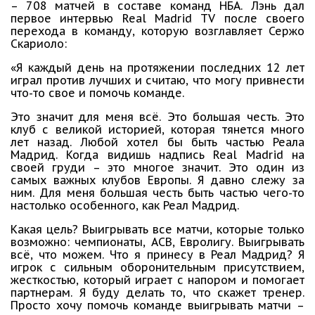
– 708 матчей в составе команд НБА. Лэнь дал
первое интервью Real Madrid TV после своего
перехода в команду, которую возглавляет Сержо
Скариоло:
«Я каждый день на протяжении последних 12 лет
играл против лучших и считаю, что могу привнести
что-то свое и помочь команде.
Это значит для меня всё. Это большая честь. Это
клуб с великой историей, которая тянется много
лет назад. Любой хотел бы быть частью Реала
Мадрид. Когда видишь надпись Real Madrid на
своей груди – это многое значит. Это один из
самых важных клубов Европы. Я давно слежу за
ним. Для меня большая честь быть частью чего-то
настолько особенного, как Реал Мадрид.
Какая цель? Выигрывать все матчи, которые только
возможно: чемпионаты, ACB, Евролигу. Выигрывать
всё, что можем. Что я принесу в Реал Мадрид? Я
игрок с сильным оборонительным присутствием,
жесткостью, который играет с напором и помогает
партнерам. Я буду делать то, что скажет тренер.
Просто хочу помочь команде выигрывать матчи –