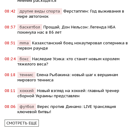
мнения расходятся
08:42
другие виды спорта
Ферстаппен: Год выживания в
мире автогонок
08:37
баскетбол
Прощай, Дон Нельсон: Легенда НБА
покинула нас в 86 лет
08:31
mma
Казахстанский боец нокаутировал соперника в
первом раунде
08:24
бокс
Наследие Усика: кто станет новым королем
тяжелого веса?
08:18
теннис
Елена Рыбакина: новый шаг к вершинам
мирового тенниса
08:11
хоккей
Новый взгляд на хоккей: главный тренер
сборной Украины представлен
08:06
футбол
Верес против Динамо: LIVE трансляция
ключевой битвы!
СМОТРЕТЬ ЕЩЕ