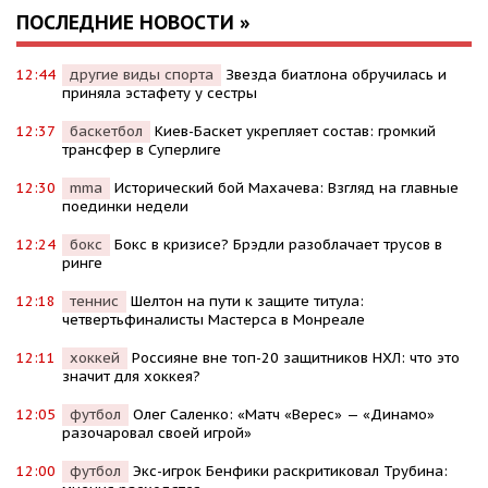
ПОСЛЕДНИЕ НОВОСТИ »
12:44
другие виды спорта
Звезда биатлона обручилась и
приняла эстафету у сестры
12:37
баскетбол
Киев-Баскет укрепляет состав: громкий
трансфер в Суперлиге
12:30
mma
Исторический бой Махачева: Взгляд на главные
поединки недели
12:24
бокс
Бокс в кризисе? Брэдли разоблачает трусов в
ринге
12:18
теннис
Шелтон на пути к защите титула:
четвертьфиналисты Мастерса в Монреале
12:11
хоккей
Россияне вне топ-20 защитников НХЛ: что это
значит для хоккея?
12:05
футбол
Олег Саленко: «Матч «Верес» — «Динамо»
разочаровал своей игрой»
12:00
футбол
Экс-игрок Бенфики раскритиковал Трубина: