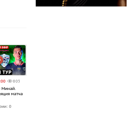
7:00
803
- Минай.
ляция матча
рии: 0