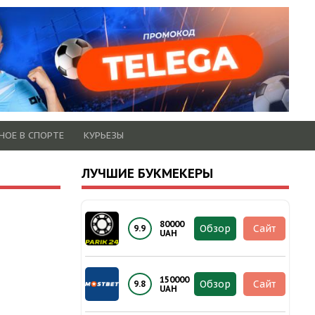
НОЕ В СПОРТЕ
КУРЬЕЗЫ
ЛУЧШИЕ БУКМЕКЕРЫ
80000
Обзор
Сайт
9.9
UAH
150000
Обзор
Сайт
9.8
UAH