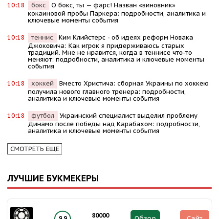
10:18
бокс
О бокс, ты — фарс! Назван «виновник»
кокаиновой пробы Паркера: подробности, аналитика и
ключевые моменты события
10:18
теннис
Kим Kлийстерс - об идеях реформ Новака
Джоковича: Kак игрок я придерживаюсь старых
традиций. Мне не нравится, когда в теннисе что-то
меняют: подробности, аналитика и ключевые моменты
события
10:18
хоккей
Вместо Христича: сборная Украины по хоккею
получила нового главного тренера: подробности,
аналитика и ключевые моменты события
10:18
футбол
Украинский специалист выделил проблему
Динамо после победы над Карабахом: подробности,
аналитика и ключевые моменты события
СМОТРЕТЬ ЕЩЕ
ЛУЧШИЕ БУКМЕКЕРЫ
80000
Обзор
Сайт
9.9