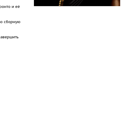
ронто и её
ую сборную
завершить