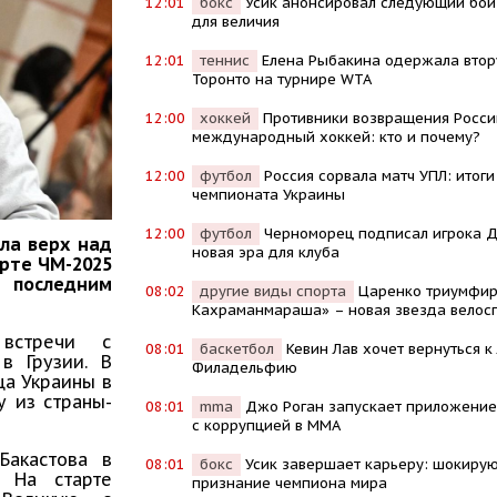
12:01
бокс
Усик анонсировал следующий бой:
для величия
12:01
теннис
Елена Рыбакина одержала втор
Торонто на турнире WTA
12:00
хоккей
Противники возвращения Росси
международный хоккей: кто и почему?
12:00
футбол
Россия сорвала матч УПЛ: итоги 
чемпионата Украины
12:00
футбол
Черноморец подписал игрока 
ла верх над
новая эра для клуба
арте ЧМ-2025
 последним
08:02
другие виды спорта
Царенко триумфир
Кахраманмараша» – новая звезда велос
 встречи с
08:01
баскетбол
Кевин Лав хочет вернуться к
в Грузии. В
Филадельфию
ца Украины в
у из страны-
08:01
mma
Джо Роган запускает приложение
с коррупцией в MMA
Бакастова в
08:01
бокс
Усик завершает карьеру: шокиру
. На старте
признание чемпиона мира