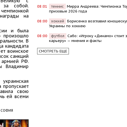
 Великую с
л за собой.
08:01
теннис
Мирра Андреева: Чемпионка То
 чемпионкой
призовые 2026 года
награды на
08:00
хоккей
Борисенко возглавил юношеск
Украины по хоккею
ссии и была
о произошло
08:00
футбол
Сабо: «Игроку «Динамо» стоит 
ральности. В
карьеру» — мнения и факты
ца кандидата
еет воинское
СМОТРЕТЬ ЕЩЕ
исок санкций
с армией РФ.
ны Владимир
украинская
а пропускает
тавила свою
чь ей всеми
СОФИЯ