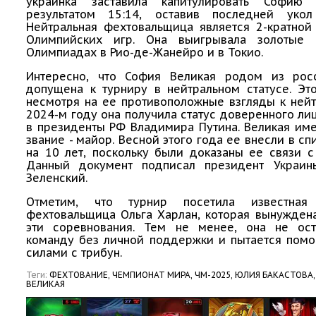
украинка заставила капитулировать Софию
результатом 15:14, оставив последней уко
Нейтральная фехтовальщица является 2-кратной
Олимпийских игр. Она выигрывала золотые 
Олимпиадах в Рио-де-Жанейро и в Токио.
Интересно, что София Великая родом из ро
допущена к турниру в нейтральном статусе. Эт
несмотря на ее противоположные взгляды к нейт
2024-м году она получила статус доверенного ли
в президенты РФ Владимира Путина. Великая им
звание - майор. Весной этого года ее внесли в сп
на 10 лет, поскольку были доказаны ее связи 
Данный документ подписал президент Украи
Зеленский.
Отметим, что турнир посетила известная 
фехтовальщица Ольга Харлан, которая вынужден
эти соревнования. Тем не менее, она не ос
команду без личной поддержки и пытается помо
силами с трибун.
Теги:
ФЕХТОВАНИЕ,
ЧЕМПИОНАТ МИРА,
ЧМ-2025,
ЮЛИЯ БАКАСТОВА,
ВЕЛИКАЯ