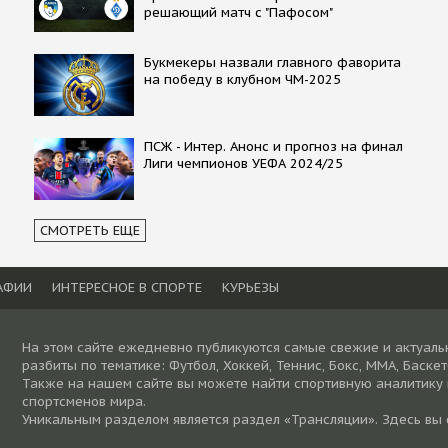
решающий матч с "Пафосом"
Букмекеры назвали главного фаворита
на победу в клубном ЧМ-2025
ПСЖ - Интер. Анонс и прогноз на финал
Лиги чемпионов УЕФА 2024/25
СМОТРЕТЬ ЕЩЕ
АФИИ
ИНТЕРЕСНОЕ В СПОРТЕ
КУРЬЕЗЫ
На этом сайте ежедневно публикуются самые свежие и актуаль
разбиты по тематике: Футбол, Хоккей, Теннис, Бокс, ММА, Баске
Также на нашем сайте вы можете найти спортивную аналитику
спортсменов мира.
Уникальным разделом является раздел «Трансляции». Здесь вы