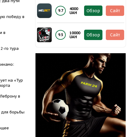
 два пути
4000
Обзор
Сайт
9.7
UAH
ую победу в
и в
10000
Обзор
Сайт
9.5
UAH
2-го тура
Динамо:
ует на «Тур
порта
 Леброну в
 для борьбы
ющее