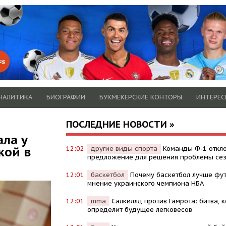
НАЛИТИКА
БИОГРАФИИ
БУКМЕКЕРСКИЕ КОНТОРЫ
ИНТЕРЕС
ПОСЛЕДНИЕ НОВОСТИ »
ала у
кой в
12:02
другие виды спорта
Команды Ф-1 откл
предложение для решения проблемы се
12:01
баскетбол
Почему баскетбол лучше фут
мнение украинского чемпиона НБА
12:01
mma
Салкиллд против Гамрота: битва, 
определит будущее легковесов