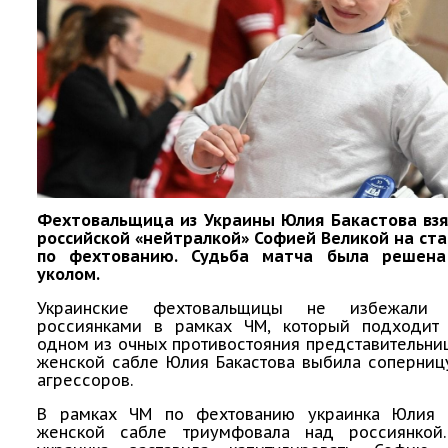
Фехтовальщица из Украины Юлия Бакастова взя
российской «нейтралкой» Софией Великой на ст
по фехтованию. Судьба матча была решена
уколом.
Украинские фехтовальщицы не избежали
россиянками в рамках ЧМ, который подходит 
одном из очных противостояния представительни
женской сабле Юлия Бакастова выбила соперниц
агрессоров.
В рамках ЧМ по фехтованию украинка Юлия 
женской сабле триумфовала над россиянкой