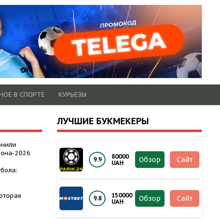
НОЕ В СПОРТЕ
КУРЬЕЗЫ
ЛУЧШИЕ БУКМЕКЕРЫ
онили
зона-2026
80000
Обзор
Сайт
9.9
UAH
бола:
которая
150000
Обзор
Сайт
9.8
UAH