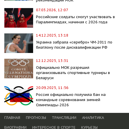
рекомендаций МОК
07.03.2026, 12:07
Российские солдаты смогут участвовать в
Паралимпиадах, начиная с 2026 года
14.12.2025, 13:18
Украина забрала «серебро» ЧМ-2011 по
биатлону после дисквалификации РФ
12.12.2025, 13:31
Официально МОК разрешил
организовывать спортивные турниры в
Беларуси
20.09.2025, 11:56
Россия официально получила бан на
командные соревнования зимней
Олимпиады-2026
ГЛАВНАЯ
ПРОГНОЗЫ
ТРАНСЛЯЦИИ
АНАЛИТИКА
БИОГРАФИИ
ИНТЕРЕСНОЕ В СПОРТЕ
КУРЬЕЗЫ