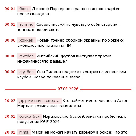
00:01
бокс
Джозеф Паркер возвращается: нов chapter
после скандала
00:01
теннис
Соболенко: «Я не чувствую себя старой» —
теннис в новом свете
00:00
хоккей
Новый тренер сборной Украины по хоккею:
амбициозные планы на ЧМ
00:00
футбол
Английский футбол выступает против
Инфантино: что дальше?
00:00
футбол
Сын Зидана подписал контракт с испанским
клубом: новое поколение звезд
07.08.2026
20:02
другие виды спорта
Кто займет место Алонсо в Астон
Мартин: возможные кандидаты
20:01
баскетбол
Израильские баскетболистки пробились в
полуфинал ЮЧЕ-2026
20:01
mma
Махачев может начать карьеру в боксе: что это