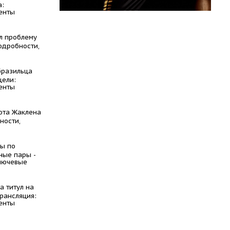
а:
енты
л проблему
одробности,
бразильца
цели:
енты
юта Жаклена
ности,
ы по
ные пары -
ключевые
а титул на
трансляция:
енты