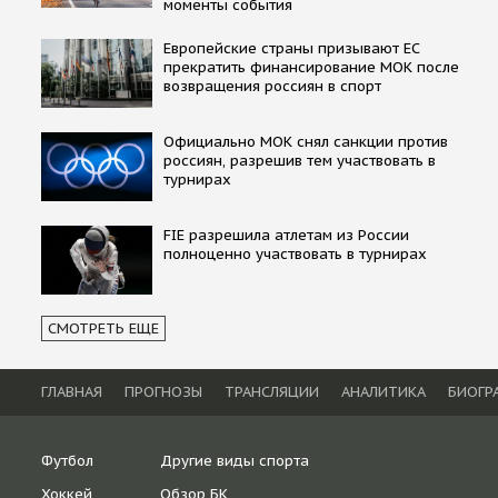
моменты события
Европейские страны призывают ЕС
прекратить финансирование МОК после
возвращения россиян в спорт
Официально МОК снял санкции против
россиян, разрешив тем участвовать в
турнирах
FIE разрешила атлетам из России
полноценно участвовать в турнирах
СМОТРЕТЬ ЕЩЕ
ГЛАВНАЯ
ПРОГНОЗЫ
ТРАНСЛЯЦИИ
АНАЛИТИКА
БИОГР
Футбол
Другие виды спорта
Хоккей
Обзор БК