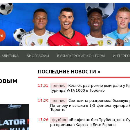
НАЛИТИКА
БИОГРАФИИ
БУКМЕКЕРСКИЕ КОНТОРЫ
ИНТЕРЕС
ПОСЛЕДНИЕ НОВОСТИ »
новым
13:31
теннис
Костюк разгромно выиграла у Ки
турнира WTA 1000 в Торонто
13:29
теннис
Свитолина разгромила бывшую 
Потапову и вышла в 1/8 финала турнира 
Торонто
13:26
футбол
«Бенфика» без Трубина, но с 
разгромила «Хартс» в Лиге Европы