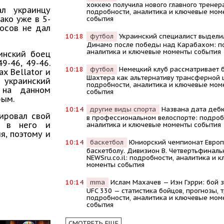
хоккею получила нового главного тренер
ал украинцу
подробности, аналитика и ключевые мом
ако уже в 5-
события
осов не дал
10:18
футбол
Украинский специалист выдели
Динамо после победы над Карабахом: п
аналитика и ключевые моменты события
инский боец
9-46, 49-46.
10:18
футбол
Немецкий клуб рассматривает 
х Bellator и
Шахтера как альтернативу трансферной 
 украинский
подробности, аналитика и ключевые мом
 на данном
события
рым.
10:14
другие виды спорта
Названа дата деб
ировал свой
в профессиональном велоспорте: подроб
л в него и
аналитика и ключевые моменты события
я, поэтому и
10:14
баскетбол
Юниорский чемпионат Европ
баскетболу. Дивизион В. Четвертьфиналь
NEWSru.co.il: подробности, аналитика и 
моменты события
10:14
mma
Ислам Махачев — Иэн Гэрри: бой з
UFC 330 — статистика бойцов, прогнозы, 
подробности, аналитика и ключевые мом
события
СМОТРЕТЬ ЕЩЕ