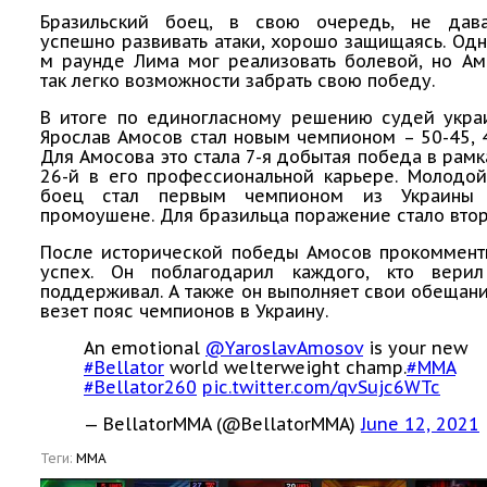
Бразильский боец, в свою очередь, не дав
успешно развивать атаки, хорошо защищаясь. Одн
м раунде Лима мог реализовать болевой, но Ам
так легко возможности забрать свою победу.
В итоге по единогласному решению судей укра
Ярослав Амосов стал новым чемпионом – 50-45, 4
Для Амосова это стала 7-я добытая победа в рамка
26-й в его профессиональной карьере. Молодой
боец стал первым чемпионом из Украины
промоушене. Для бразильца поражение стало вто
После исторической победы Амосов прокоммент
успех. Он поблагодарил каждого, кто вери
поддерживал. А также он выполняет свои обещани
везет пояс чемпионов в Украину.
An emotional
@YaroslavAmosov
is your new
#Bellator
world welterweight champ.
#MMA
#Bellator260
pic.twitter.com/qvSujc6WTc
— BellatorMMA (@BellatorMMA)
June 12, 2021
Теги:
ММА