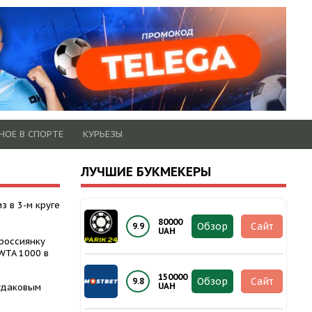
НОЕ В СПОРТЕ
КУРЬЕЗЫ
ЛУЧШИЕ БУКМЕКЕРЫ
з в 3-м круге
80000
Обзор
Сайт
9.9
UAH
россиянку
WTA 1000 в
150000
Обзор
Сайт
9.8
UAH
Судаковым