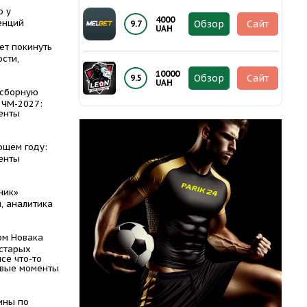
о у
4000
енций
Обзор
Сайт
9.7
UAH
ет покинуть
сти,
10000
Обзор
Сайт
9.5
UAH
 сборную
 ЧМ-2027:
енты
ющем году:
енты
ник»
, аналитика
рм Новака
 старых
се что-то
евые моменты
ины по