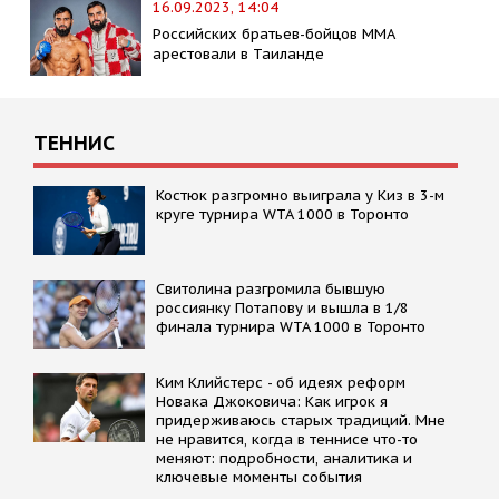
16.09.2023, 14:04
Российских братьев-бойцов ММА
арестовали в Таиланде
ТЕННИС
Костюк разгромно выиграла у Киз в 3-м
круге турнира WTA 1000 в Торонто
Свитолина разгромила бывшую
россиянку Потапову и вышла в 1/8
финала турнира WTA 1000 в Торонто
Kим Kлийстерс - об идеях реформ
Новака Джоковича: Kак игрок я
придерживаюсь старых традиций. Мне
не нравится, когда в теннисе что-то
меняют: подробности, аналитика и
ключевые моменты события