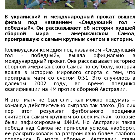
В украинский и международный прокат вышел
фильм под названием «Следующий гол -
победный». Он рассказывает об истории худшей
сборной мира – американском Самоа,
проигравшую с самым крупным счетом в истории.
Голливудская комедия под названием «Следующий
гол - победный», вышла официально в
международный прокат. Она рассказывает историю
сборной американского Самоа по футболу, которая
вошла в историю мирового спорта с тем, что
проиграла матч со счетом 0:31. Это случилось в
далеком 2002 году, во время поединка
квалификации на ЧМ против сборной Австралии.
И этот матч не был слит, как можно подумать –
команда действительно сыграла так плохо. До сих
пор этот результат футбольного поединка
считается самым крупным во всех матчах, которые
были зафиксированы ФИФА. Но Австралии такая
победа над Самоа не принесла успеха, наоборот,
ее раскритиковали за разгром явно более слабого
соперника. В итоге сборную Австралии стали