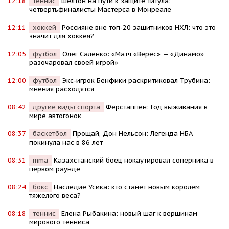
12:18
теннис
Шелтон на пути к защите титула:
четвертьфиналисты Мастерса в Монреале
12:11
хоккей
Россияне вне топ-20 защитников НХЛ: что это
значит для хоккея?
12:05
футбол
Олег Саленко: «Матч «Верес» — «Динамо»
разочаровал своей игрой»
12:00
футбол
Экс-игрок Бенфики раскритиковал Трубина:
мнения расходятся
08:42
другие виды спорта
Ферстаппен: Год выживания в
мире автогонок
08:37
баскетбол
Прощай, Дон Нельсон: Легенда НБА
покинула нас в 86 лет
08:31
mma
Казахстанский боец нокаутировал соперника в
первом раунде
08:24
бокс
Наследие Усика: кто станет новым королем
тяжелого веса?
08:18
теннис
Елена Рыбакина: новый шаг к вершинам
мирового тенниса