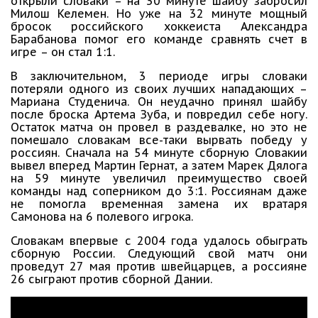
открыли словаки – на 30 минуте шайбу забросил
Милош Келемен. Но уже на 32 минуте мощный
бросок российского хоккеиста Александра
Барабанова помог его команде сравнять счет в
игре – он стал 1:1.
В заключительном, 3 периоде игры словаки
потеряли одного из своих лучших нападающих –
Мариана Студенича. Он неудачно принял шайбу
после броска Артема Зуба, и повредил себе ногу.
Остаток матча он провел в раздевалке, но это не
помешало словакам все-таки вырвать победу у
россиян. Сначала на 54 минуте сборную Словакии
вывел вперед Мартин Гернат, а затем Марек Дялога
на 59 минуте увеличил преимущество своей
команды над соперником до 3:1. Россиянам даже
не помогла временная замена их вратаря
Самонова на 6 полевого игрока.
Словакам впервые с 2004 года удалось обыграть
сборную России. Следующий свой матч они
проведут 27 мая против швейцарцев, а россияне
26 сыграют против сборной Дании.