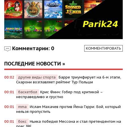
Комментарии: 0
КОММЕНТИРОВАТЬ
ПОСЛЕДНИЕ НОВОСТИ »
00:02
другие виды спорта
Барре триумфирует на 6-м этапе,
Скарони возглавляет рейтинг Тур Польши
00:01
баскетбол
Крис Финч: Гобер под критикой –
несправедливо и грустно
00:01
mma
Ислам Махачев против Йена Гэрри: Бой, который
нельзя пропустить
00:01
бокс
Ньика победил Мессона и стал претендентом на
пояс IBF