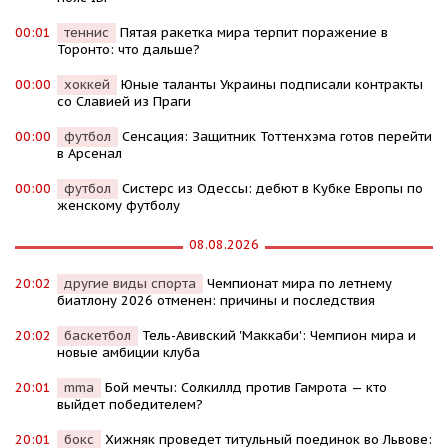
00:01
теннис
Пятая ракетка мира терпит поражение в
Торонто: что дальше?
00:00
хоккей
Юные таланты Украины подписали контракты
со Славией из Праги
00:00
футбол
Сенсация: Защитник Тоттенхэма готов перейти
в Арсенал
00:00
футбол
Систерс из Одессы: дебют в Кубке Европы по
женскому футболу
08.08.2026
20:02
другие виды спорта
Чемпионат мира по летнему
биатлону 2026 отменен: причины и последствия
20:02
баскетбол
Тель-Авивский 'Маккаби': Чемпион мира и
новые амбиции клуба
20:01
mma
Бой мечты: Солкиллд против Гамрота — кто
выйдет победителем?
20:01
бокс
Хижняк проведет титульный поединок во Львове: