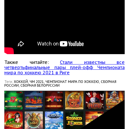
Также читайте:
Стали известны все
четвертьфинальные пары плей-офф Чемпионата
мира по хоккею 2021 в Риге
Теги:
ХОККЕЙ,
ЧМ 2021,
ЧЕМПИОНАТ МИРА ПО ХОККЕЮ,
СБОРНАЯ
РОССИИ,
СБОРНАЯ БЕЛОРУССИИ