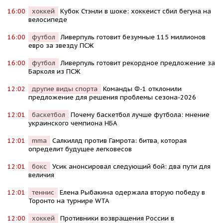
16:00
хоккей
Кубок Стэнли в шоке: хоккеист сбил бегуна на
велосипеде
16:00
футбол
Ливерпуль готовит безумные 115 миллионов
евро за звезду ПСЖ
16:00
футбол
Ливерпуль готовит рекордное предложение за
Барколя из ПСЖ
12:02
другие виды спорта
Команды Ф-1 отклонили
предложение для решения проблемы сезона-2026
12:01
баскетбол
Почему баскетбол лучше футбола: мнение
украинского чемпиона НБА
12:01
mma
Салкиллд против Гамрота: битва, которая
определит будущее легковесов
12:01
бокс
Усик анонсировал следующий бой: два пути для
величия
12:01
теннис
Елена Рыбакина одержала вторую победу в
Торонто на турнире WTA
12:00
хоккей
Противники возвращения России в