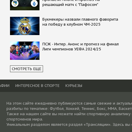
решающий матч с "Пафосом"
Букмекеры назвали главного фаворита
на победу в клубном ЧМ-2025
ПСЖ - Интер. Анонс и прогноз на финал
Лиги чемпионов УЕФА 2024/25
СМОТРЕТЬ ЕЩЕ
АФИИ
ИНТЕРЕСНОЕ В СПОРТЕ
КУРЬЕЗЫ
На этом сайте ежедневно публикуются самые свежие и актуаль
разбиты по тематике: Футбол, Хоккей, Теннис, Бокс, ММА, Баске
Также на нашем сайте вы можете найти спортивную аналитику
спортсменов мира.
Уникальным разделом является раздел «Трансляции». Здесь вы