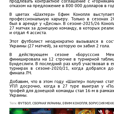
продлевать контрактное соглашение с «горнякам
отказом на предложение в 800 000 долларов в год
В цветах «Шахтера» Ефим Конопля выступае
профессиональную карьеру. Только в сезонах 2
был в аренде у «Десны». В сезоне-2025/26 Коноп
27 матчах за донецкую команду, в которых реали
и отдал 4 ассиста.
Этот футболист неоднократно вызывался в сос
Украины (27 матчей), за которую он забил 2 гола.
В действующем сезоне «Борусссия Менх
финишировала на 12 строчке в турнирной табли
Бундеслиги. В последний раз клуб участвовал в 
турнирах в сезоне-2020/21, когда добрался до
финала ЛЧ.
Добавим, что в этом году «Шахтер» получил ста
УПЛ досрочно, когда в 27 туре выиграл у «Пол
трофей для донецкой команды стал 16-м в рамка
Украины.
Теги:
ФУТБОЛ,
СБОРНАЯ УКРАИНЫ,
ЕФИМ КОНОПЛЯ,
БОРУССИЯ МЕН