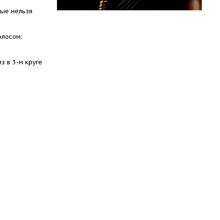
рые нельзя
олосом:
з в 3-м круге