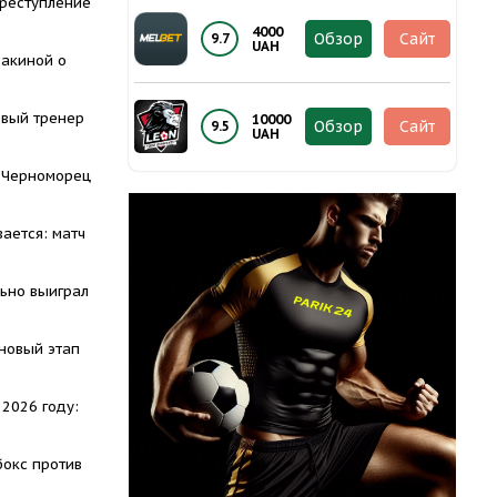
преступление
4000
Обзор
Сайт
9.7
UAH
акиной о
овый тренер
10000
Обзор
Сайт
9.5
UAH
 Черноморец
ается: матч
ьно выиграл
новый этап
 2026 году:
бокс против