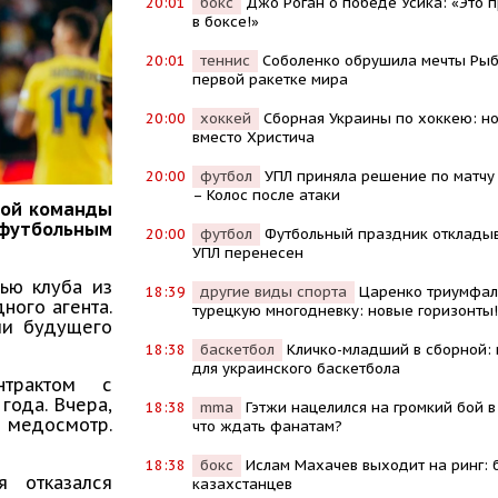
20:01
бокс
Джо Роган о победе Усика: «Это 
в боксе!»
20:01
теннис
Соболенко обрушила мечты Рыб
первой ракетке мира
20:00
хоккей
Сборная Украины по хоккею: н
вместо Христича
20:00
футбол
УПЛ приняла решение по матчу
– Колос после атаки
ной команды
 футбольным
20:00
футбол
Футбольный праздник откладыв
УПЛ перенесен
тью клуба из
18:39
другие виды спорта
Царенко триумфал
ного агента.
турецкую многодневку: новые горизонты!
ли будущего
18:38
баскетбол
Кличко-младший в сборной: 
для украинского баскетбола
нтрактом с
года. Вчера,
18:38
mma
Гэтжи нацелился на громкий бой в
и медосмотр.
что ждать фанатам?
18:38
бокс
Ислам Махачев выходит на ринг: 
я отказался
казахстанцев