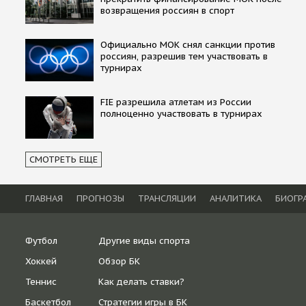
возвращения россиян в спорт
Официально МОК снял санкции против
россиян, разрешив тем участвовать в
турнирах
FIE разрешила атлетам из России
полноценно участвовать в турнирах
СМОТРЕТЬ ЕЩЕ
ГЛАВНАЯ
ПРОГНОЗЫ
ТРАНСЛЯЦИИ
АНАЛИТИКА
БИОГР
Футбол
Другие виды спорта
Хоккей
Обзор БК
Теннис
Как делать ставки?
Баскетбол
Стратегии игры в БК