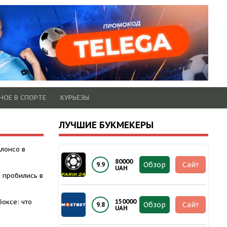
НОЕ В СПОРТЕ
КУРЬЕЗЫ
ЛУЧШИЕ БУКМЕКЕРЫ
Алонсо в
80000
Обзор
Сайт
9.9
UAH
 пробились в
оксе: что
150000
Обзор
Сайт
9.8
UAH