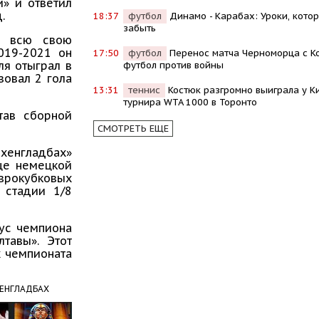
и» и ответил
.
18:37
футбол
Динамо - Карабах: Уроки, кото
забыть
т всю свою
019-2021 он
17:50
футбол
Перенос матча Черноморца с К
ля отыграл в
футбол против войны
зовал 2 гола
13:31
теннис
Костюк разгромно выиграла у Ки
турнира WTA 1000 в Торонто
тав сборной
СМОТРЕТЬ ЕЩЕ
енгладбах»
це немецкой
еврокубковых
 стадии 1/8
тус чемпиона
тавы». Этот
х чемпионата
ХЕНГЛАДБАХ