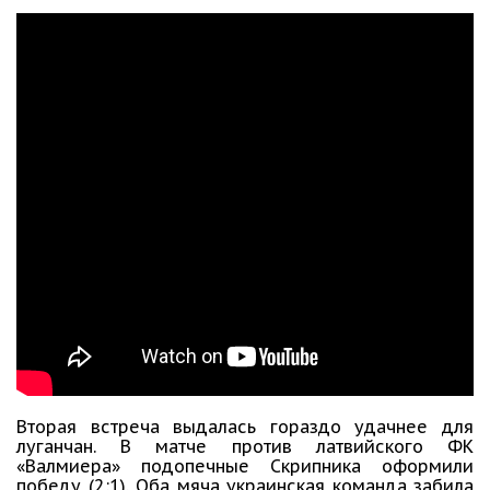
Вторая встреча выдалась гораздо удачнее для
луганчан. В матче против латвийского ФК
«Валмиера» подопечные Скрипника оформили
победу (2:1). Оба мяча украинская команда забила