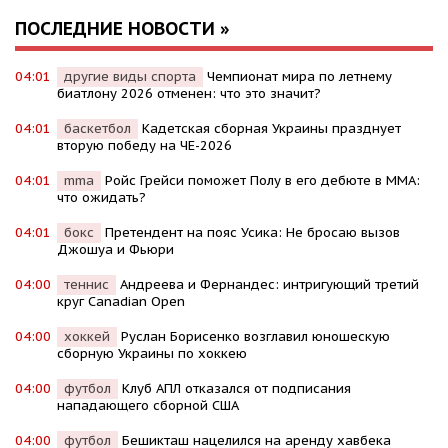
ПОСЛЕДНИЕ НОВОСТИ »
04:01
другие виды спорта
Чемпионат мира по летнему
биатлону 2026 отменен: что это значит?
04:01
баскетбол
Кадетская сборная Украины празднует
вторую победу на ЧЕ-2026
04:01
mma
Ройс Грейси поможет Полу в его дебюте в MMA:
что ожидать?
04:01
бокс
Претендент на пояс Усика: Не бросаю вызов
Джошуа и Фьюри
04:00
теннис
Андреева и Фернандес: интригующий третий
круг Canadian Open
04:00
хоккей
Руслан Борисенко возглавил юношескую
сборную Украины по хоккею
04:00
футбол
Клуб АПЛ отказался от подписания
нападающего сборной США
04:00
футбол
Бешикташ нацелился на аренду хавбека