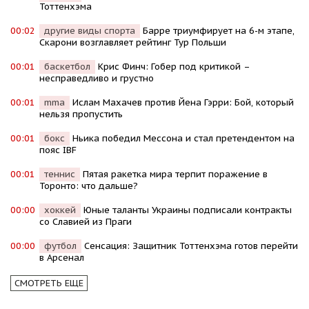
Тоттенхэма
00:02
другие виды спорта
Барре триумфирует на 6-м этапе,
Скарони возглавляет рейтинг Тур Польши
00:01
баскетбол
Крис Финч: Гобер под критикой –
несправедливо и грустно
00:01
mma
Ислам Махачев против Йена Гэрри: Бой, который
нельзя пропустить
00:01
бокс
Ньика победил Мессона и стал претендентом на
пояс IBF
00:01
теннис
Пятая ракетка мира терпит поражение в
Торонто: что дальше?
00:00
хоккей
Юные таланты Украины подписали контракты
со Славией из Праги
00:00
футбол
Сенсация: Защитник Тоттенхэма готов перейти
в Арсенал
СМОТРЕТЬ ЕЩЕ