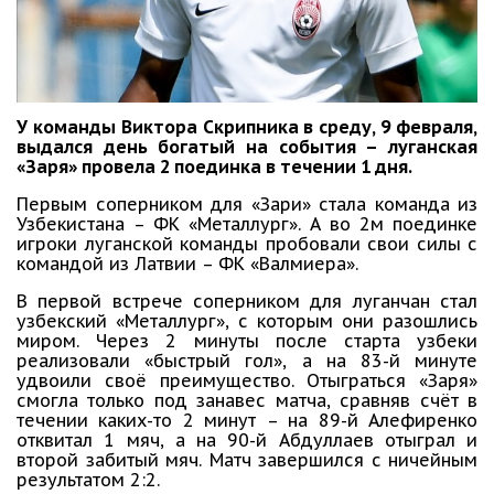
У команды Виктора Скрипника в среду, 9 февраля,
выдался день богатый на события – луганская
«Заря» провела 2 поединка в течении 1 дня.
Первым соперником для «Зари» стала команда из
Узбекистана – ФК «Металлург». А во 2м поединке
игроки луганской команды пробовали свои силы с
командой из Латвии – ФК «Валмиера».
В первой встрече соперником для луганчан стал
узбекский «Металлург», с которым они разошлись
миром. Через 2 минуты после старта узбеки
реализовали «быстрый гол», а на 83-й минуте
удвоили своё преимущество. Отыграться «Заря»
смогла только под занавес матча, сравняв счёт в
течении каких-то 2 минут – на 89-й Алефиренко
отквитал 1 мяч, а на 90-й Абдуллаев отыграл и
второй забитый мяч. Матч завершился с ничейным
результатом 2:2.