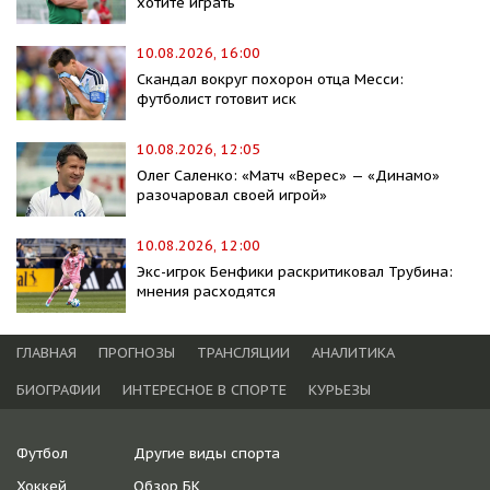
хотите играть
10.08.2026, 16:00
Скандал вокруг похорон отца Месси:
футболист готовит иск
10.08.2026, 12:05
Олег Саленко: «Матч «Верес» — «Динамо»
разочаровал своей игрой»
10.08.2026, 12:00
Экс-игрок Бенфики раскритиковал Трубина:
мнения расходятся
ГЛАВНАЯ
ПРОГНОЗЫ
ТРАНСЛЯЦИИ
АНАЛИТИКА
БИОГРАФИИ
ИНТЕРЕСНОЕ В СПОРТЕ
КУРЬЕЗЫ
Футбол
Другие виды спорта
Хоккей
Обзор БК