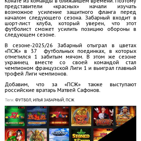
Конате из команды в ближайшем времени. Поэтому
представители «красных» начали изучать
возможное усиление защитного фланга перед
началом следующего сезона. Забарный входит в
шорт-лист клуба, который уверен, что этот
футболист сможет усилить позицию обороны в
следующем сезоне.
В сезоне-2025/26 Забарный отыграл в цветах
«ПСЖ» в 37 футбольных поединках, в которых
отметился 1 забитым мячом. В этом же сезоне
украинец вместе со своей командой стал
чемпионом французской Лиги 1 и выиграл главный
трофей Лиги чемпионов.
Добавим, что за «ПСЖ» также выступают
российские вратарь Матвей Сафонов.
Теги:
ФУТБОЛ,
ИЛЬЯ ЗАБАРНЫЙ,
ПСЖ