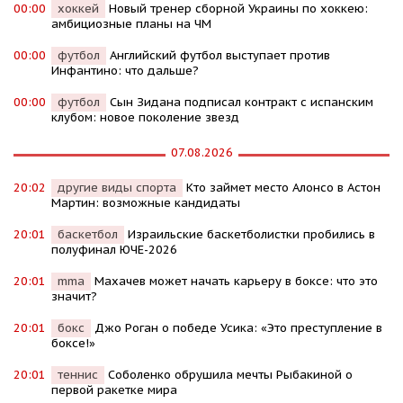
00:00
хоккей
Новый тренер сборной Украины по хоккею:
амбициозные планы на ЧМ
00:00
футбол
Английский футбол выступает против
Инфантино: что дальше?
00:00
футбол
Сын Зидана подписал контракт с испанским
клубом: новое поколение звезд
07.08.2026
20:02
другие виды спорта
Кто займет место Алонсо в Астон
Мартин: возможные кандидаты
20:01
баскетбол
Израильские баскетболистки пробились в
полуфинал ЮЧЕ-2026
20:01
mma
Махачев может начать карьеру в боксе: что это
значит?
20:01
бокс
Джо Роган о победе Усика: «Это преступление в
боксе!»
20:01
теннис
Соболенко обрушила мечты Рыбакиной о
первой ракетке мира