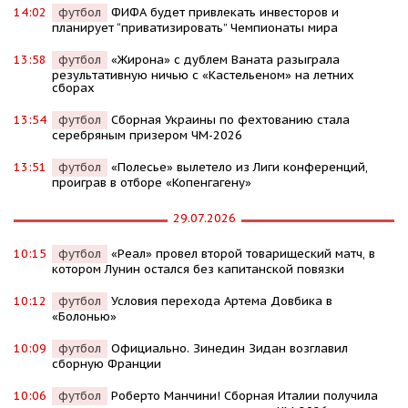
14:02
футбол
ФИФА будет привлекать инвесторов и
планирует “приватизировать” Чемпионаты мира
13:58
футбол
«Жирона» с дублем Ваната разыграла
результативную ничью с «Кастельеном» на летних
сборах
13:54
футбол
Сборная Украины по фехтованию стала
серебряным призером ЧМ-2026
13:51
футбол
«Полесье» вылетело из Лиги конференций,
проиграв в отборе «Копенгагену»
29.07.2026
10:15
футбол
«Реал» провел второй товарищеский матч, в
котором Лунин остался без капитанской повязки
10:12
футбол
Условия перехода Артема Довбика в
«Болонью»
10:09
футбол
Официально. Зинедин Зидан возглавил
сборную Франции
10:06
футбол
Роберто Манчини! Сборная Италии получила