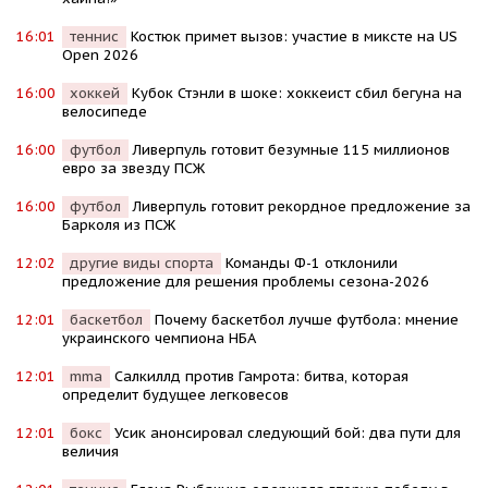
16:01
теннис
Костюк примет вызов: участие в миксте на US
Open 2026
16:00
хоккей
Кубок Стэнли в шоке: хоккеист сбил бегуна на
велосипеде
16:00
футбол
Ливерпуль готовит безумные 115 миллионов
евро за звезду ПСЖ
16:00
футбол
Ливерпуль готовит рекордное предложение за
Барколя из ПСЖ
12:02
другие виды спорта
Команды Ф-1 отклонили
предложение для решения проблемы сезона-2026
12:01
баскетбол
Почему баскетбол лучше футбола: мнение
украинского чемпиона НБА
12:01
mma
Салкиллд против Гамрота: битва, которая
определит будущее легковесов
12:01
бокс
Усик анонсировал следующий бой: два пути для
величия