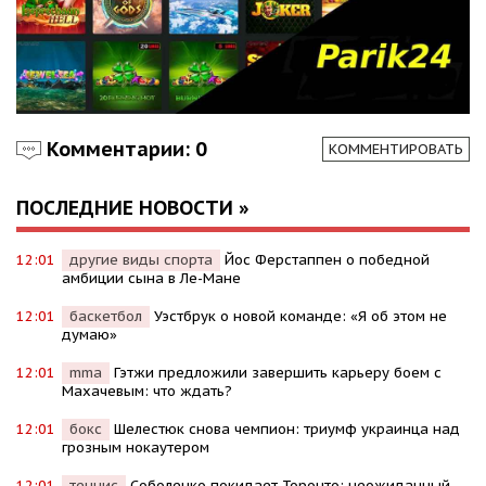
Комментарии: 0
КОММЕНТИРОВАТЬ
ПОСЛЕДНИЕ НОВОСТИ »
12:01
другие виды спорта
Йос Ферстаппен о победной
амбиции сына в Ле-Мане
12:01
баскетбол
Уэстбрук о новой команде: «Я об этом не
думаю»
12:01
mma
Гэтжи предложили завершить карьеру боем с
Махачевым: что ждать?
12:01
бокс
Шелестюк снова чемпион: триумф украинца над
грозным нокаутером
12:01
теннис
Соболенко покидает Торонто: неожиданный