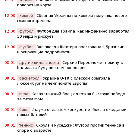
поворот на корте
12:00
хоккей
Сборная Украины по хоккею получила нового
главного тренера
12:00
футбол
Футбол для Трампа: как Инфантино заработал
10 млрд и рискует
12:00
футбол
Экс-звезда Шахтера арестована в Бразилии:
шокирующие подробности
08:01
другие виды спорта
Серхио Перес может покинуть
Кадиллак: будущее под вопросом
08:01
баскетбол
Украина U-18 с блеском обыграла
Люксембург на чемпионате Европы
08:01
mma
Казахстанский боец одержал быструю победу
за титул MMA
08:01
бокс
Итаума о главном конкуренте: Бокс в ожидании
новых баталий
08:01
теннис
Скоулз и Руседски: Футбол против тенниса в
споре о возрасте