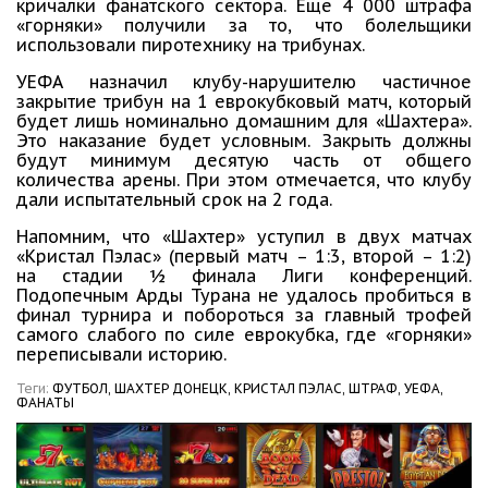
кричалки фанатского сектора. Еще 4 000 штрафа
«горняки» получили за то, что болельщики
использовали пиротехнику на трибунах.
УЕФА назначил клубу-нарушителю частичное
закрытие трибун на 1 еврокубковый матч, который
будет лишь номинально домашним для «Шахтера».
Это наказание будет условным. Закрыть должны
будут минимум десятую часть от общего
количества арены. При этом отмечается, что клубу
дали испытательный срок на 2 года.
Напомним, что «Шахтер» уступил в двух матчах
«Кристал Пэлас» (первый матч – 1:3, второй – 1:2)
на стадии ½ финала Лиги конференций.
Подопечным Арды Турана не удалось пробиться в
финал турнира и побороться за главный трофей
самого слабого по силе еврокубка, где «горняки»
переписывали историю.
Теги:
ФУТБОЛ,
ШАХТЕР ДОНЕЦК,
КРИСТАЛ ПЭЛАС,
ШТРАФ,
УЕФА,
ФАНАТЫ