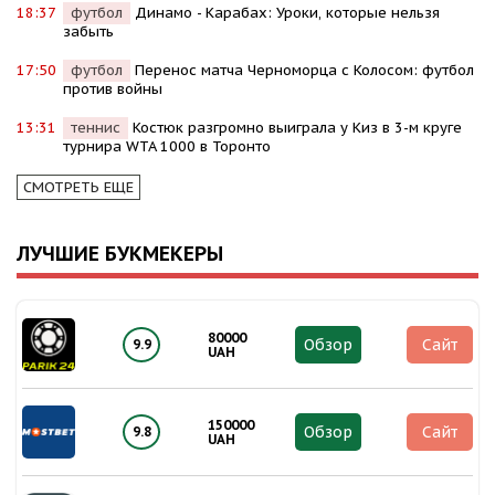
18:37
футбол
Динамо - Карабах: Уроки, которые нельзя
забыть
17:50
футбол
Перенос матча Черноморца с Колосом: футбол
против войны
13:31
теннис
Костюк разгромно выиграла у Киз в 3-м круге
турнира WTA 1000 в Торонто
СМОТРЕТЬ ЕЩЕ
ЛУЧШИЕ БУКМЕКЕРЫ
80000
Обзор
Сайт
9.9
UAH
150000
Обзор
Сайт
9.8
UAH