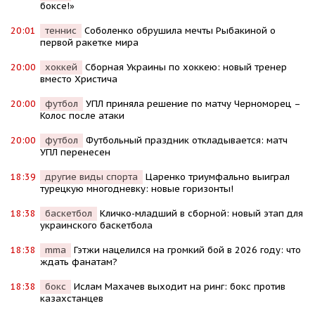
боксе!»
20:01
теннис
Соболенко обрушила мечты Рыбакиной о
первой ракетке мира
20:00
хоккей
Сборная Украины по хоккею: новый тренер
вместо Христича
20:00
футбол
УПЛ приняла решение по матчу Черноморец –
Колос после атаки
20:00
футбол
Футбольный праздник откладывается: матч
УПЛ перенесен
18:39
другие виды спорта
Царенко триумфально выиграл
турецкую многодневку: новые горизонты!
18:38
баскетбол
Кличко-младший в сборной: новый этап для
украинского баскетбола
18:38
mma
Гэтжи нацелился на громкий бой в 2026 году: что
ждать фанатам?
18:38
бокс
Ислам Махачев выходит на ринг: бокс против
казахстанцев