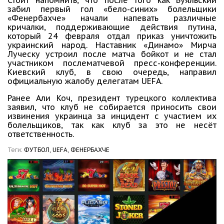
Стоит напомнить, что после того как Буяльский
забил первый гол «бело-синих» болельщики
«Фенербахче» начали напевать различные
кричалки, поддерживающие действия путина,
который 24 февраля отдал приказ уничтожить
украинский народ. Наставник «Динамо» Мирча
Луческу устроил после матча бойкот и не стал
участником послематчевой пресс-конференции.
Киевский клуб, в свою очередь, направил
официальную жалобу делегатам UEFA.
Ранее Али Коч, президент турецкого коллектива
заявил, что клуб не собирается приносить свои
извинения украинца за инцидент с участием их
болельщиков, так как клуб за это не несёт
ответственность.
Теги:
ФУТБОЛ,
UEFA,
ФЕНЕРБАХЧЕ