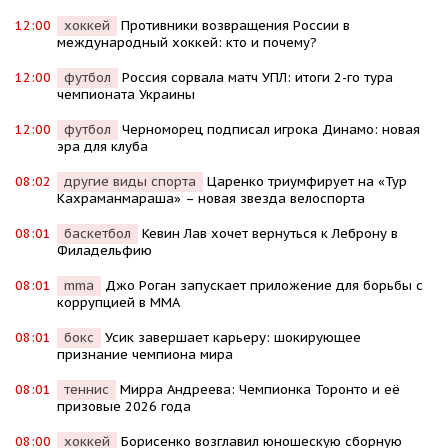
12:00
хоккей
Противники возвращения России в
международный хоккей: кто и почему?
12:00
футбол
Россия сорвала матч УПЛ: итоги 2-го тура
чемпионата Украины
12:00
футбол
Черноморец подписал игрока Динамо: новая
эра для клуба
08:02
другие виды спорта
Царенко триумфирует на «Тур
Кахраманмараша» – новая звезда велоспорта
08:01
баскетбол
Кевин Лав хочет вернуться к Леброну в
Филадельфию
08:01
mma
Джо Роган запускает приложение для борьбы с
коррупцией в MMA
08:01
бокс
Усик завершает карьеру: шокирующее
признание чемпиона мира
08:01
теннис
Мирра Андреева: Чемпионка Торонто и её
призовые 2026 года
08:00
хоккей
Борисенко возглавил юношескую сборную