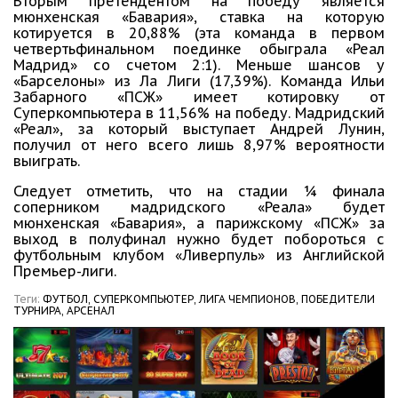
Вторым претендентом на победу является
мюнхенская «Бавария», ставка на которую
котируется в 20,88% (эта команда в первом
четвертьфинальном поединке обыграла «Реал
Мадрид» со счетом 2:1). Меньше шансов у
«Барселоны» из Ла Лиги (17,39%). Команда Ильи
Забарного «ПСЖ» имеет котировку от
Суперкомпьютера в 11,56% на победу. Мадридский
«Реал», за который выступает Андрей Лунин,
получил от него всего лишь 8,97% вероятности
выиграть.
Следует отметить, что на стадии ¼ финала
соперником мадридского «Реала» будет
мюнхенская «Бавария», а парижскому «ПСЖ» за
выход в полуфинал нужно будет побороться с
футбольным клубом «Ливерпуль» из Английской
Премьер-лиги.
Теги:
ФУТБОЛ,
СУПЕРКОМПЬЮТЕР,
ЛИГА ЧЕМПИОНОВ,
ПОБЕДИТЕЛИ
ТУРНИРА,
АРСЕНАЛ