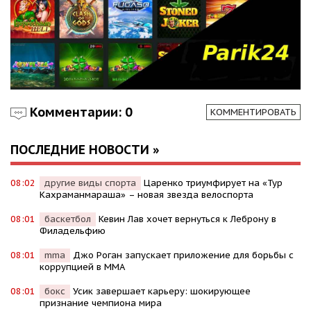
Комментарии: 0
КОММЕНТИРОВАТЬ
ПОСЛЕДНИЕ НОВОСТИ »
08:02
другие виды спорта
Царенко триумфирует на «Тур
Кахраманмараша» – новая звезда велоспорта
08:01
баскетбол
Кевин Лав хочет вернуться к Леброну в
Филадельфию
08:01
mma
Джо Роган запускает приложение для борьбы с
коррупцией в MMA
08:01
бокс
Усик завершает карьеру: шокирующее
признание чемпиона мира