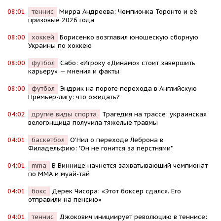
08:01
теннис
Мирра Андреева: Чемпионка Торонто и её
призовые 2026 года
08:00
хоккей
Борисенко возглавил юношескую сборную
Украины по хоккею
08:00
футбол
Сабо: «Игроку «Динамо» стоит завершить
карьеру» — мнения и факты
08:00
футбол
Эндрик на пороге перехода в Английскую
Премьер-лигу: что ожидать?
04:02
другие виды спорта
Трагедия на трассе: украинская
велогонщица получила тяжелые травмы
04:01
баскетбол
О'Нил о переходе Леброна в
Филадельфию: "Он не гонится за перстнями"
04:01
mma
В Виннице начнется захватывающий чемпионат
по ММА и муай-тай
04:01
бокс
Дерек Чисора: «Этот боксер сдался. Его
отправили на пенсию»
04:01
теннис
Джокович инициирует революцию в теннисе: