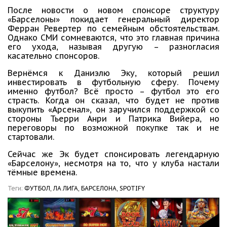
После новости о новом спонсоре структуру
«Барселоны» покидает генеральный директор
Ферран Ревертер по семейным обстоятельствам.
Однако СМИ сомневаются, что это главная причина
его ухода, называя другую – разногласия
касательно спонсоров.
Вернёмся к Даниэлю Эку, который решил
инвестировать в футбольную сферу. Почему
именно футбол? Всё просто – футбол это его
страсть. Когда он сказал, что будет не против
выкупить «Арсенал», он заручился поддержкой со
стороны Тьерри Анри и Патрика Вийера, но
переговоры по возможной покупке так и не
стартовали.
Сейчас же Эк будет спонсировать легендарную
«Барселону», несмотря на то, что у клуба настали
тёмные времена.
Теги:
ФУТБОЛ,
ЛА ЛИГА,
БАРСЕЛОНА,
SPOTIFY