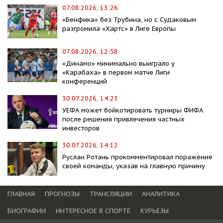
07.08.2026, 13:26
«Бенфика» без Трубина, но с Судаковым
разгромила «Хартс» в Лиге Европы
07.08.2026, 12:58
«Динамо» минимально выиграло у
«Карабаха» в первом матче Лиги
конференций
30.07.2026, 14:23
УЕФА может бойкотировать турниры ФИФА
после решения привлечения частных
инвесторов
30.07.2026, 14:12
Руслан Ротань прокомментировал поражение
своей команды, указав на главную причину
ГЛАВНАЯ
ПРОГНОЗЫ
ТРАНСЛЯЦИИ
АНАЛИТИКА
БИОГРАФИИ
ИНТЕРЕСНОЕ В СПОРТЕ
КУРЬЕЗЫ