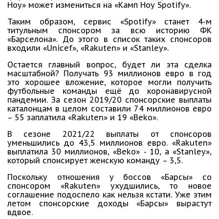
Ноу» может измениться на «Камп Ноу Spotify».
Таким образом, сервис «Spotify» станет 4-м
титульным спонсором за всю историю ФК
«Барселона». До этого в список таких спонсоров
входили «Unicef», «Rakuten» и «Stanley».
Остается главный вопрос, будет ли эта сделка
масштабной? Получать 93 миллионов евро в год
это хорошее вложение, которое могли получить
футбольные команды ещё до коронавирусной
пандемии. За сезон 2019/20 спонсорские выплаты
каталонцам в целом составили 74 миллионов евро
– 55 заплатила «Rakuten» и 19 «Beko».
В сезоне 2021/22 выплаты от спонсоров
уменьшились до 43,5 миллионов евро. «Rakuten»
выплатила 30 миллионов, «Beko» - 10, а «Stanley»,
который спонсирует женскую команду – 3,5.
Поскольку отношения у боссов «Барсы» со
спонсором «Rakuten» ухудшились, то новое
соглашение подоспело как нельзя кстати. Уже этим
летом спонсорские доходы «Барсы» вырастут
вдвое.