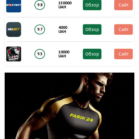
150000
Обзор
Сайт
9.8
UAH
4000
Обзор
Сайт
9.7
UAH
10000
Обзор
Сайт
9.5
UAH