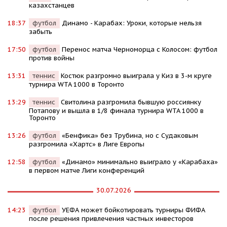
казахстанцев
18:37
футбол
Динамо - Карабах: Уроки, которые нельзя
забыть
17:50
футбол
Перенос матча Черноморца с Колосом: футбол
против войны
13:31
теннис
Костюк разгромно выиграла у Киз в 3-м круге
турнира WTA 1000 в Торонто
13:29
теннис
Свитолина разгромила бывшую россиянку
Потапову и вышла в 1/8 финала турнира WTA 1000 в
Торонто
13:26
футбол
«Бенфика» без Трубина, но с Судаковым
разгромила «Хартс» в Лиге Европы
12:58
футбол
«Динамо» минимально выиграло у «Карабаха»
в первом матче Лиги конференций
30.07.2026
14:23
футбол
УЕФА может бойкотировать турниры ФИФА
после решения привлечения частных инвесторов