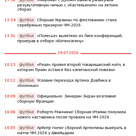
результативную ничью с «Кастельеном» на летних
сборах
13:54
футбол
Сборная Украины по фехтованию стала
серебряным призером ЧМ-2026
13:51
футбол
«Полесье» вылетело из Лиги конференций,
проиграв в отборе «Копенгагену»
29.07.2026
10:15
футбол
«Реал» провел второй товарищеский матч, в
котором Лунин остался без капитанской повязки
10:12
футбол
Условия перехода Артема Довбика в
«Болонью»
10:09
футбол
Официально. Зинедин Зидан возглавил
сборную Франции
10:06
футбол
Роберто Манчини! Сборная Италии получила
нового наставника после провала на ЧМ-2026
10:03
футбол
Арбитр помог сборной Аргентины выиграть в
матче ЧМ-2026 у Швейцарии