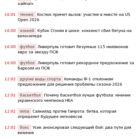
хайпа!»
16:01
теннис
Костюк примет вызов: участие в миксте на US
Open 2026
16:00
хоккей
Кубок Стэнли в шоке: хоккеист сбил бегуна на
велосипеде
16:00
футбол
Ливерпуль готовит безумные 115 миллионов
евро за звезду ПСЖ
16:00
футбол
Ливерпуль готовит рекордное предложение за
Барколя из ПСЖ
12:02
другие виды спорта
Команды Ф-1 отклонили
предложение для решения проблемы сезона-2026
12:01
баскетбол
Почему баскетбол лучше футбола: мнение
украинского чемпиона НБА
12:01
mma
Салкиллд против Гамрота: битва, которая
определит будущее легковесов
12:01
бокс
Усик анонсировал следующий бой: два пути для
величия