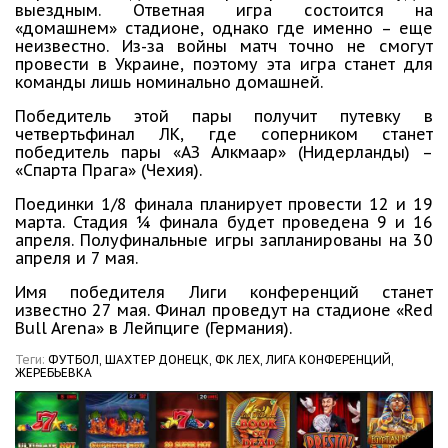
выездным. Ответная игра состоится на
«домашнем» стадионе, однако где именно – еще
неизвестно. Из-за войны матч точно не смогут
провести в Украине, поэтому эта игра станет для
команды лишь номинально домашней.
Победитель этой пары получит путевку в
четвертьфинал ЛК, где соперником станет
победитель пары «АЗ Алкмаар» (Нидерланды) –
«Спарта Прага» (Чехия).
Поединки 1/8 финала планирует провести 12 и 19
марта. Стадия ¼ финала будет проведена 9 и 16
апреля. Полуфинальные игры запланированы на 30
апреля и 7 мая.
Имя победителя Лиги конференций станет
известно 27 мая. Финал проведут на стадионе «Red
Bull Arena» в Лейпциге (Германия).
Теги:
ФУТБОЛ,
ШАХТЕР ДОНЕЦК,
ФК ЛЕХ,
ЛИГА КОНФЕРЕНЦИЙ,
ЖЕРЕБЬЕВКА