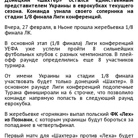
Донецкий «Шахтер» остался единственным
представителем Украины в еврокубках текущего
сезона. Команда узнала своего соперника на
стадии 1/8 финала Лиги конференций.
Вчера, 27 февраля, в Ньоне прошла жеребьевка 1/8
финала ЛК.
В основной этап (1/8 финала) Лиги конференций
УЕФА уже успели пройти 8 сильнейших
футбольных клубов с разных чемпионатов. В плей-
офф раунде определились еще 8 участников
турнира.
От имени Украины на стадии 1/8 финала
участвовать будет только донецкий «Шахтер». В
основном раунде Лиги конференций подопечные
Турана финишироали на 6 строчке, что позволило
команде напрямую попасть в следующий раунд
еврокубка.
В жеребьевке «горнякам» выпал польский
ФК «Лех»
из Познани
, с которым украинцы будут бороться за
попадание в четвертьфинал.
Первый матч для «Шахтера» против «Леха» будет