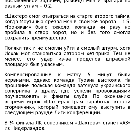
поставленной задачей, разведя мяч и вратаря по
разным углам – 0:2.
«Шахтер» смог отыграться на старте второго тайма,
когда Моутинью срезал мяч в свои же ворота – 1:3.
«Горнякам» было тяжело, команда ни разу не
пробила в створ ворот, но и без того смогла
сохранить преимущество.
Поляки так и не смогли уйти в смелый штурм, хотя
Исхак мог становиться автором хет-трика. Тем не
менее, его удар из-за пределов штрафной
площадки был ужасным.
Компенсированные к матчу 5 минут были
нервными, однако команда Турана выстояла. На
прощание польская команда затянула украинского
соперника в драку, где успели провокациями
поучаствовать и фанаты клуба. По окончанию
встречи игрок «Шахтера» Грам заработал второй
«горчичник», который помешает ему выступить в
следующем раунде Лиги конференций.
В ¼ финала ЛК соперником «Шахтера» станет «АЗ»
из Нидерландов.