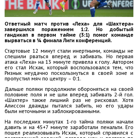
Ответный матч против «Леха» для «Шахтера»
завершился поражением 1:2. Но добытый
гандикап в первом тайме (3:1) помог команде
вырваться в ¼ финала Лиги конференций.
Стартовые 12 минут стали инертными, команды не
спешили рваться вперед и забивать. Но первая
атака «Леха» на 13 минуте привела к голу. Автором
его стал Исхак, который воспользовался тем, что
Ризнык неудачно поскользнуться в своей зоне и
пропустил мяч по центру – 0:1.
Дальше поляки продолжили обороняться на своей
половине поля и не шли вперед забивать 2-й гол.
«Шахтер» также лишний раз не рисковал. Хотя
Алиссон дважды пытался забить, но его удары
были неточными и заблокированными.
На последних минутах 1-го тайма поляки начали
давить и на 45+7 минуте заработали пенальти. Его
пошел реализовывать Исхак, который справился с