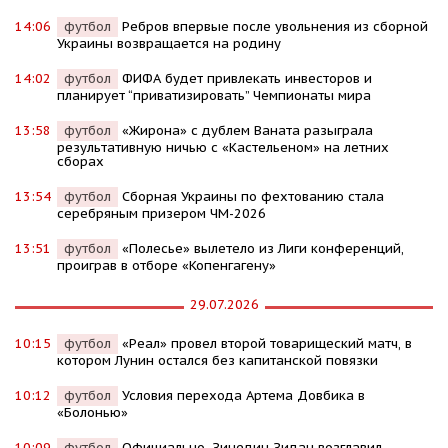
14:06
футбол
Ребров впервые после увольнения из сборной
Украины возвращается на родину
14:02
футбол
ФИФА будет привлекать инвесторов и
планирует “приватизировать” Чемпионаты мира
13:58
футбол
«Жирона» с дублем Ваната разыграла
результативную ничью с «Кастельеном» на летних
сборах
13:54
футбол
Сборная Украины по фехтованию стала
серебряным призером ЧМ-2026
13:51
футбол
«Полесье» вылетело из Лиги конференций,
проиграв в отборе «Копенгагену»
29.07.2026
10:15
футбол
«Реал» провел второй товарищеский матч, в
котором Лунин остался без капитанской повязки
10:12
футбол
Условия перехода Артема Довбика в
«Болонью»
10:09
футбол
Официально. Зинедин Зидан возглавил