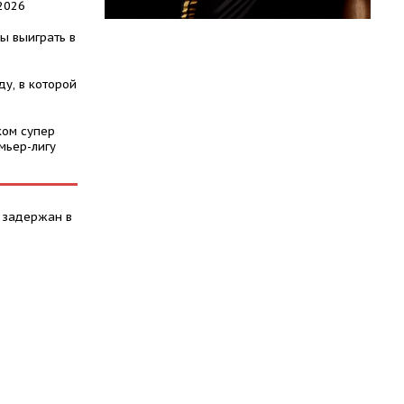
2026
ы выиграть в
у, в которой
ком супер
мьер-лигу
 задержан в