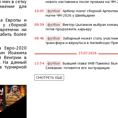
 мяч в сетку
нового наставника после провала на ЧМ-
ижение для
10:03
футбол
Арбитр помог сборной Аргентин
матче ЧМ-2026 у Швейцарии
та Европы и
в у сборной
09:59
футбол
Виктор Цыганков выбрал команд
готов продолжить карьеру
 времени ни
абить более
09:46
футбол
Забарный может стать участни
трансфера и вернуться в Английскую Пре
а Евро-2020
ным Йоахима
25.07.2026
й Венгрии в
F. На данный
15:34
футбол
Бывший глава УАФ Павелко был
в турнирной
Словакии: готовится его экстрадиция
СМОТРЕТЬ ЕЩЕ