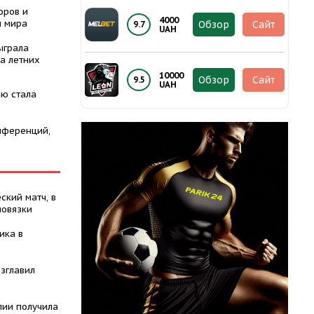
оров и
4000
ы мира
Обзор
Сайт
9.7
UAH
ыграла
а летних
10000
Обзор
Сайт
9.5
UAH
ю стала
нференций,
ский матч, в
повязки
ика в
зглавил
лии получила