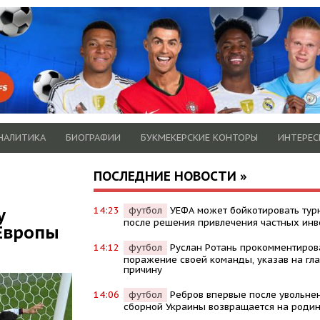
НАЛИТИКА
БИОГРАФИИ
БУКМЕКЕРСКИЕ КОНТОРЫ
ИНТЕРЕС
ПОСЛЕДНИЕ НОВОСТИ »
у
14:23
футбол
УЕФА может бойкотировать ту
после решения привлечения частных инв
Европы
14:12
футбол
Руслан Ротань прокомментиров
поражение своей команды, указав на гл
причину
14:06
футбол
Ребров впервые после увольне
сборной Украины возвращается на роди