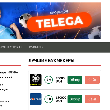
НОЕ В СПОРТЕ
КУРЬЕЗЫ
ЛУЧШИЕ БУКМЕКЕРЫ
рниры ФИФА
есторов
80000
Обзор
Сайт
9.9
UAH
ал
авную
150000
Обзор
Сайт
9.8
UAH
ния из
ну