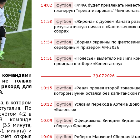
14:02
футбол
ФИФА будет привлекать инвест
планирует “приватизировать” Чемпионат
13:58
футбол
«Жирона» с дублем Ваната раз
результативную ничью с «Кастельеном» н
сборах
13:54
футбол
Сборная Украины по фехтовани
серебряным призером ЧМ-2026
13:51
футбол
«Полесье» вылетело из Лиги ко
проиграв в отборе «Копенгагену»
 командами
29.07.2026
 не только
й рекорд для
10:15
футбол
«Реал» провел второй товарище
й.
котором Лунин остался без капитанской 
а, в котором
10:12
футбол
Условия перехода Артема Довб
тугалия. По
«Болонью»
счётом 4:2 в
 В команде
10:09
футбол
Официально. Зинедин Зидан во
(35 минута,
сборную Франции
51 минута) и
 счёт открыл
10:06
футбол
Роберто Манчини! Сборная Ита