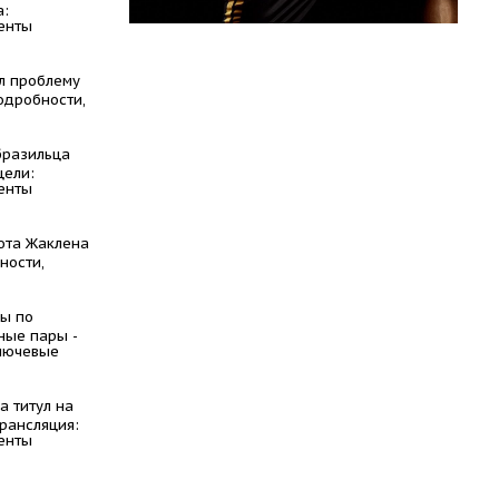
а:
енты
л проблему
одробности,
бразильца
цели:
енты
юта Жаклена
ности,
ы по
ные пары -
ключевые
а титул на
трансляция:
енты