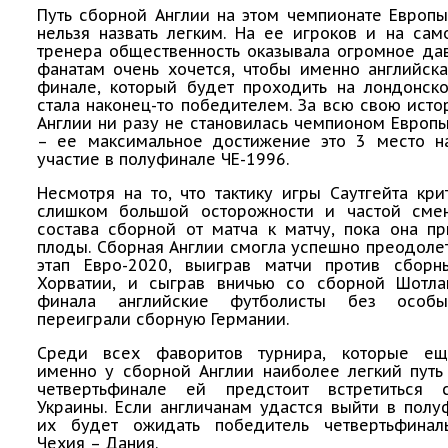
Путь сборной Англии на этом чемпионате Европ
нельзя назвать легким. На ее игроков и на сам
тренера общественность оказывала огромное да
фанатам очень хочется, чтобы именно английск
финале, который будет проходить на лондонско
стала наконец-то победителем. За всю свою ист
Англии ни разу не становилась чемпионом Европ
– ее максимальное достижение это 3 место н
участие в полуфинале ЧЕ-1996.
Несмотря на то, что тактику игры Саутгейта кри
слишком большой осторожности и частой сме
состава сборной от матча к матчу, пока она п
плоды. Сборная Англии смогла успешно преодоле
этап Евро-2020, выиграв матчи против сбор
Хорватии, и сыграв вничью со сборной Шотла
финала английские футболисты без особ
переиграли сборную Германии.
Среди всех фаворитов турнира, которые ещ
именно у сборной Англии наиболее легкий путь
четвертьфинале ей предстоит встретиться 
Украины. Если англичанам удастся выйти в полу
их будет ожидать победитель четвертьфинал
Чехия – Дания.