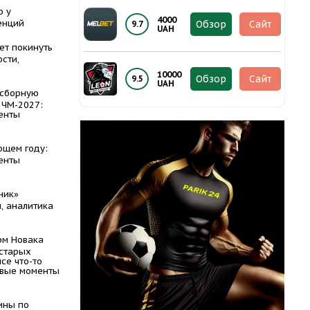
о у
4000
енций
Обзор
Сайт
9.7
UAH
ет покинуть
сти,
10000
Обзор
Сайт
9.5
UAH
 сборную
 ЧМ-2027:
енты
ющем году:
енты
ник»
, аналитика
рм Новака
 старых
се что-то
евые моменты
ины по