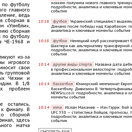
хоккею получила нового главного тренер
ы по футболу
подробности, аналитика и ключевые мом
ого главного
события
вление, ведь
ая сборная в
10:18
футбол
Украинский специалист выдели
м «Уэмбли»,
Динамо после победы над Карабахом: п
аналитика и ключевые моменты события
орию сборная
ы по футболу
10:18
футбол
Немецкий клуб рассматривает 
а ЧЕ-1968 и
Шахтера как альтернативу трансферной 
подробности, аналитика и ключевые мом
события
тикуют из-за
ны игрового
10:14
другие виды спорта
Названа дата деб
риносит свои
в профессиональном велоспорте: подроб
ть групповой
аналитика и ключевые моменты события
ных Чехии и
ндии. В 1/8
10:14
баскетбол
Юниорский чемпионат Европ
ых проблем
баскетболу. Дивизион В. Четвертьфиналь
NEWSru.co.il: подробности, аналитика и 
моменты события
е остались,
10:14
mma
Ислам Махачев — Иэн Гэрри: бой з
 к финалу. В
UFC 330 — статистика бойцов, прогнозы, 
со сборной
подробности, аналитика и ключевые мом
финал, здесь
события
ьного матча
СМОТРЕТЬ ЕЩЕ