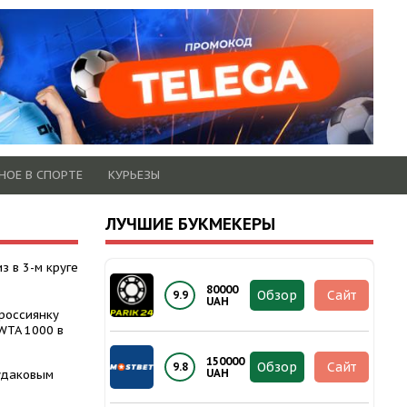
НОЕ В СПОРТЕ
КУРЬЕЗЫ
ЛУЧШИЕ БУКМЕКЕРЫ
з в 3-м круге
80000
Обзор
Сайт
9.9
UAH
россиянку
WTA 1000 в
150000
Обзор
Сайт
9.8
UAH
Судаковым