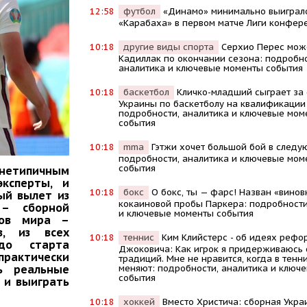
12:58
футбол
«Динамо» минимально выиграл
«Карабаха» в первом матче Лиги конфер
10:18
другие виды спорта
Серхио Перес мож
Кадиллак по окончании сезона: подробно
аналитика и ключевые моменты события
10:18
баскетбол
Кличко-младший сыграет за
Украины по баскетболу на квалификации
подробности, аналитика и ключевые мом
события
10:18
mma
Гэтжи хочет большой бой в следу
подробности, аналитика и ключевые мом
события
 нетипичным
ксперты, и
10:18
бокс
О бокс, ты — фарс! Назван «винов
ый вылет из
кокаиновой пробы Паркера: подробности
 – сборной
и ключевые моменты события
нов мира –
в, из всех
10:18
теннис
Kим Kлийстерс - об идеях рефо
до старта
Джоковича: Kак игрок я придерживаюсь
рактически
традиций. Мне не нравится, когда в тенни
меняют: подробности, аналитика и ключ
ь реальные
события
 и выиграть
10:18
хоккей
Вместо Христича: сборная Укра