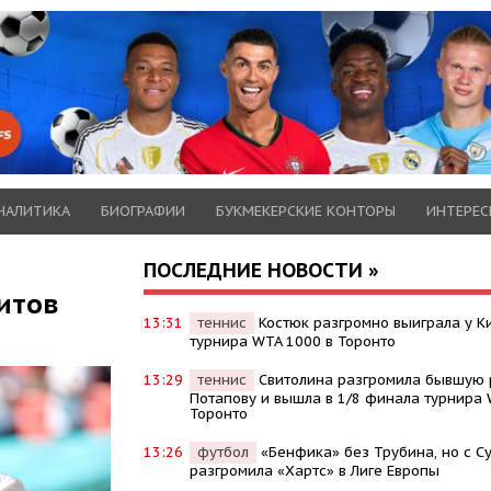
НАЛИТИКА
БИОГРАФИИ
БУКМЕКЕРСКИЕ КОНТОРЫ
ИНТЕРЕС
ПОСЛЕДНИЕ НОВОСТИ »
итов
13:31
теннис
Костюк разгромно выиграла у Ки
турнира WTA 1000 в Торонто
13:29
теннис
Свитолина разгромила бывшую 
Потапову и вышла в 1/8 финала турнира 
Торонто
13:26
футбол
«Бенфика» без Трубина, но с 
разгромила «Хартс» в Лиге Европы