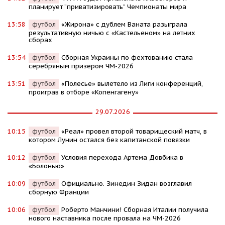
планирует “приватизировать” Чемпионаты мира
13:58
футбол
«Жирона» с дублем Ваната разыграла
результативную ничью с «Кастельеном» на летних
сборах
13:54
футбол
Сборная Украины по фехтованию стала
серебряным призером ЧМ-2026
13:51
футбол
«Полесье» вылетело из Лиги конференций,
проиграв в отборе «Копенгагену»
29.07.2026
10:15
футбол
«Реал» провел второй товарищеский матч, в
котором Лунин остался без капитанской повязки
10:12
футбол
Условия перехода Артема Довбика в
«Болонью»
10:09
футбол
Официально. Зинедин Зидан возглавил
сборную Франции
10:06
футбол
Роберто Манчини! Сборная Италии получила
нового наставника после провала на ЧМ-2026